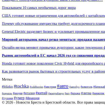
Показываем 10 самых необычных дорог мира
США готовят новые ограничения для автомобилей с китайски
Почему обслуживание имущества требует долгосрочного план
General Electric разделяет бизнес и усиливает промышленное н
Мировой авторынок начал резко меняться: продажи падают,
Онлайн-медиа меняют привычки аудитории: какие тенденции 
Рынок автомобилей в ЕС начал 2026 год со снижения прода
Honda готовит новое поколение Civic Hybrid для европейского
Как развивается рынок бытовых и строительных услуг в район
Метки
#авто
#tochka
#blizko
#австрия
#автобус
#алкоголь
#батиска
#wildberries
#китай
#литва
#италия
#индия
#кража
#наркотик
#контрабанда
#израиль
#кот
#умер
#турция
#франция
© 2026 - Новости Бреста и Брестской области. Все права защи