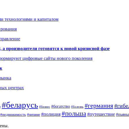
ми технологиями и капиталом
ирования
аправление
 а производители готовятся к новой кризисной фазе
формируют цифровые сайты нового поколения
ж
 рынка
ных центрах
#беларусь
#германия
#гибе
#богатство
ф
#бизнес
#болезнь
#польша
#полиция
#путешествие
#пьяны
#недвижимость
#питание
щены.