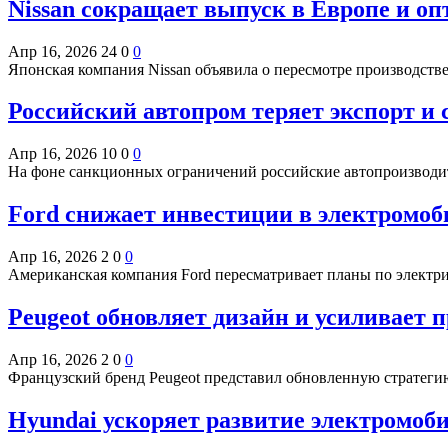
Nissan сокращает выпуск в Европе и о
Апр 16, 2026
24
0
0
Японская компания Nissan объявила о пересмотре производств
Российский автопром теряет экспорт и
Апр 16, 2026
10
0
0
На фоне санкционных ограничений российские автопроизвод
Ford снижает инвестиции в электромоб
Апр 16, 2026
2
0
0
Американская компания Ford пересматривает планы по электр
Peugeot обновляет дизайн и усиливает 
Апр 16, 2026
2
0
0
Французский бренд Peugeot представил обновленную стратеги
Hyundai ускоряет развитие электромоб