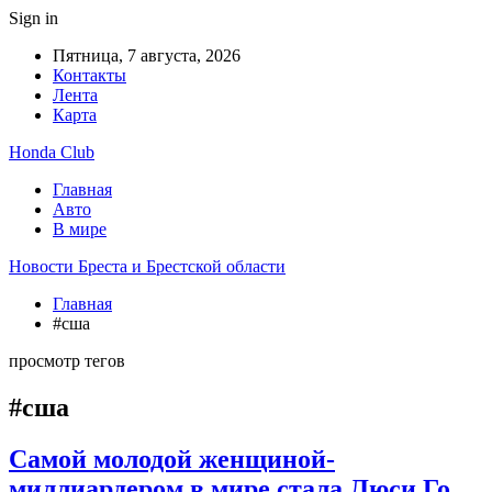
Sign in
Пятница, 7 августа, 2026
Контакты
Лента
Карта
Honda Club
Главная
Авто
В мире
Новости Бреста и Брестской области
Главная
#сша
просмотр тегов
#сша
Самой молодой женщиной-
миллиардером в мире стала Люси Го.