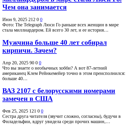
Чем она занимается
Июн 9, 2025
212
0
0
Фото: The Telegraph Люси Го раньше всех женщин в мире
стала миллиардером. Ей всего 30 лет, и ее история…
Мужчина больше 40 лет собирал
кирпичи. Зачем?
Апр 20, 2025
90
0
0
Что вы знаете о необычных хобби? А вот 87-летний
американец Клем Рейнкемейер точно в этом преисполнился:
больше 40…
ВАЗ 2107 с белорусскими номерами
замечен в США
Фев 25, 2025
121
0
0
Сестра друга читателя (звучит сложно, согласны), будучи в
Филадельфии, вдруг увидела среди прочих машин,…