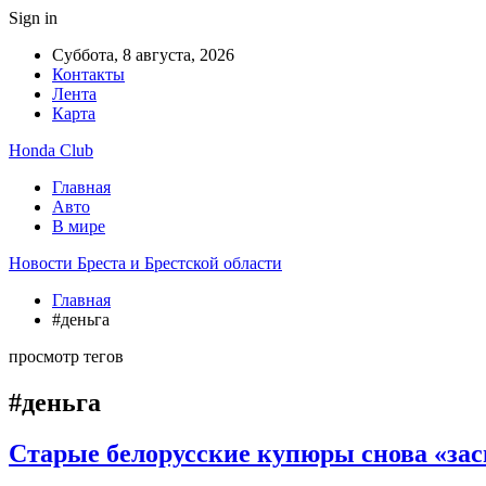
Sign in
Суббота, 8 августа, 2026
Контакты
Лента
Карта
Honda Club
Главная
Авто
В мире
Новости Бреста и Брестской области
Главная
#деньга
просмотр тегов
#деньга
Старые белорусские купюры снова «зас