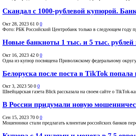
Скандал с 1000-рублевой купюрой. Бан
Окт 28, 2023
61
0
0
Фото: РБК Российский Центробанк только в следующем году п
Новые банкноты 1 тыс. и 5 тыс. рублей
Окт 16, 2023
42
0
0
Одна из купюр посвящена Приволжскому федеральному округу, 
Белоруска после поста в TikTok попала
Окт 3, 2023
50
0
0
Швейцарская газета Blick рассказала на своем сайте о TikTok-
В России придумали новую мошенническ
Сен 15, 2023
70
0
0
Мошенники стали предлагать клиентам российских банков пер
Купюра с 14 нулями и монета в 7,5 евр