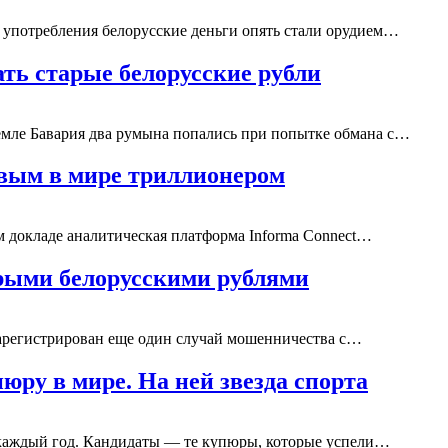
употребления белорусские деньги опять стали орудием…
ть старые белорусские рубли
емле Бавария два румына попались при попытке обмана с…
рвым в мире триллионером
м докладе аналитическая платформа Informa Connect…
арыми белорусскими рублями
арегистрирован еще один случай мошенничества с…
ру в мире. На ней звезда спорта
 каждый год. Кандидаты — те купюры, которые успели…