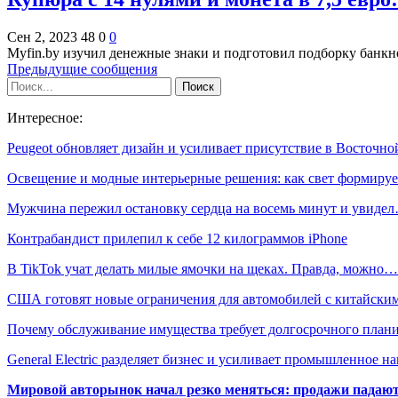
Сен 2, 2023
48
0
0
Myfin.by изучил денежные знаки и подготовил подборку банк
Предыдущие сообщения
Интересное:
Peugeot обновляет дизайн и усиливает присутствие в Восточн
Освещение и модные интерьерные решения: как свет формиру
Мужчина пережил остановку сердца на восемь минут и увиде
Контрабандист прилепил к себе 12 килограммов iPhone
В TikTok учат делать милые ямочки на щеках. Правда, можно…
США готовят новые ограничения для автомобилей с китайски
Почему обслуживание имущества требует долгосрочного план
General Electric разделяет бизнес и усиливает промышленное н
Мировой авторынок начал резко меняться: продажи падают,