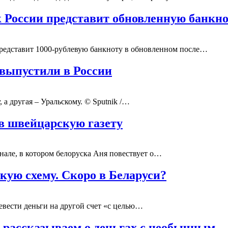
к России представит обновленную банкн
редставит 1000-рублевую банкноту в обновленном после…
 выпустили в России
а другая – Уральскому. © Sputnik /…
 в швейцарскую газету
канале, в котором белоруска Аня повествует о…
ую схему. Скоро в Беларуси?
евести деньги на другой счет «с целью…
о: рассказываем о деньгах с необычным…