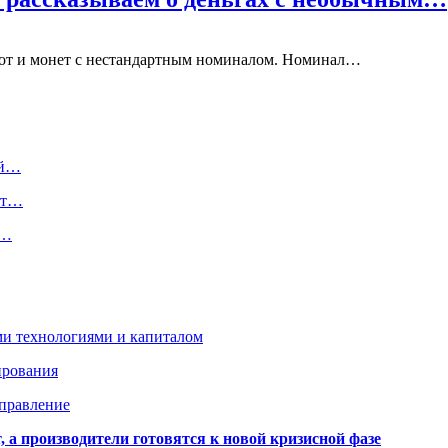
нот и монет с нестандартным номиналом. Номинал…
ой…
ет…
л…
ми технологиями и капиталом
ирования
аправление
 а производители готовятся к новой кризисной фазе