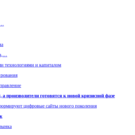
.…
на
на,…
ми технологиями и капиталом
ирования
аправление
 а производители готовятся к новой кризисной фазе
формируют цифровые сайты нового поколения
ж
 рынка