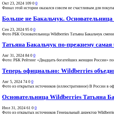
Окт 23, 2024
109
0
0
Финал этой истории оказался совсем не счастливым для поку
Больше не Бакальчук. Основательница
Сен 23, 2024
95
0
0
Фото РБК Основательница Wildberries Татьяна Бакальчук сме
Татьяна Бакальчук по-прежнему самая
Авг 31, 2024
84
0
0
Фото: РБК Рейтинг «Двадцать богатейших женщин России» по
Теперь официально: Wildberries объеди
Авг 5, 2024
74
0
0
Фото из открытых источников (иллюстративное) В России в 
Основательница Wildberries Татьяна Ба
Июл 31, 2024
61
0
0
Фото из открытых источников Генеральный директор Wildberri