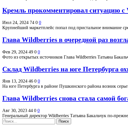
Кремль прокомментировал ситуацию с W
Июл 24, 2024
74
0
0
Крупнейший маркетплейс попал под пристальное внимание ср
Глава Wildberries в очередной раз воз
Фев 29, 2024
49
0
0
Фото из открытых источников Глава Wildberries Татьяна Бакал
Склад Wildberries на юге Петербурга о
Янв 13, 2024
46
0
0
На юге Петербурга в районе Пушкинского района возник серье
Глава Wildberries снова стала самой б
Авг 30, 2023
44
0
0
Генеральный директор Wildberries Татьяна Бакальчук по-преж