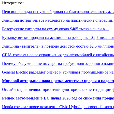
Интересное:
Пенсионер отдал ненужный диван на благотворительность, а…
Женщина потратила все наследство на пластические операции
Белорусские сигареты на сумму около $405 тысяч нашли в…
Бутылку виски продали на аукционе за рекордные $2,7 миллио
Женщина «выиграла» в лотерею дом стоимостью $2,5 миллио
США готовят новые ограничения для автомобилей с китайски
Почему обслуживание имущества требует долгосрочного план
General Electric разделяет бизнес и усиливает промышленное н
Мировой авторынок начал резко меняться: продажи падают,
Онлайн-медиа меняют привычки аудитории: какие тенденции 
Рынок автомобилей в ЕС начал 2026 год со снижения прода
Honda готовит новое поколение Civic Hybrid для европейского