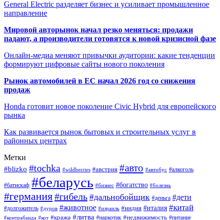
General Electric разделяет бизнес и усиливает промышленное
направление
Мировой авторынок начал резко меняться: продажи
падают, а производители готовятся к новой кризисной фазе
Онлайн-медиа меняют привычки аудитории: какие тенденции
формируют цифровые сайты нового поколения
Рынок автомобилей в ЕС начал 2026 год со снижения
продаж
Honda готовит новое поколение Civic Hybrid для европейского
рынка
Как развивается рынок бытовых и строительных услуг в
районных центрах
Метки
#авто
#tochka
#blizko
#австрия
#автобус
#алкоголь
#wildberries
#беларусь
#богатство
#батискаф
#бизнес
#болезнь
#германия
#гибель
#дальнобойщик
#дети
#деньга
#китай
#животное
#италия
#индия
#долгожитель
#дуров
#израиль
#литва
#кража
#недвижимость
#наркотик
#контрабанда
#питание
#кот