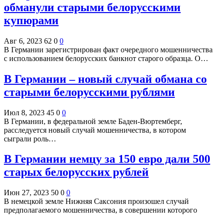
обманули старыми белорусскими
купюрами
Авг 6, 2023
62
0
0
В Германии зарегистрирован факт очередного мошенничества
с использованием белорусских банкнот старого образца. О…
В Германии – новый случай обмана со
старыми белорусскими рублями
Июл 8, 2023
45
0
0
В Германии, в федеральной земле Баден-Вюртемберг,
расследуется новый случай мошенничества, в котором
сыграли роль…
В Германии немцу за 150 евро дали 500
старых белорусских рублей
Июн 27, 2023
50
0
0
В немецкой земле Нижняя Саксония произошел случай
предполагаемого мошенничества, в совершении которого