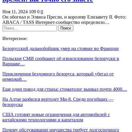
Ноя 11, 2024
109
0
0
Он обогнал и Элвиса Пресли, и королеву Елизавету II. Фото:
ABACA / TASS Интернет-сообщество определило…
Интересное:
Белорусский дальнобойщик умер на стоянке во Франции
Польские СМИ сообщают об изнасиловании белоруски в
Варшаве…
Приключения бездомного белоруса, который убегал от
немецкой…
Еще один повод для страха: стоматолог вырвал почти 4000…
На Алтае разбился вертолет Ми-8. Среди погибших —
белоруска
США готовят новые ограничения для автомобилей с
китайскими технологиями и капиталом
Почему обслуживание имущества требует долгосрочного