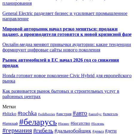
планирования
General Electric разделяет бизнес и усиливает промышленное
направление
Мировой авторынок начал резко меняться: продажи
падают, а производители готовятся к новой кризисной фазе
Онлайн-медиа меняют привычки аудитории: какие тенденции
формируют цифровые сайты нового поколения
Рынок автомобилей в ЕС начал 2026 год со снижения
продаж
Honda готовит новое поколение Civic Hybrid для европейского
рынка
Как развивается рынок бытовых и строительных услуг в
районных центрах
Метки
#авто
#tochka
#blizko
#австрия
#автобус
#алкоголь
#wildberries
#беларусь
#богатство
#батискаф
#бизнес
#болезнь
#германия
#гибель
#дальнобойщик
#дети
#деньга