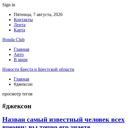
Sign in
Пятница, 7 августа, 2026
Контакты
Лента
Карта
Honda Club
Главная
Авто
В мире
Новости Бреста и Брестской области
Главная
#джексон
просмотр тегов
#джексон
Назван самый известный человек всех
времен: вы точно его знаете