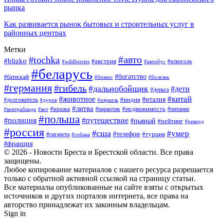
рынка
Как развивается рынок бытовых и строительных услуг в
районных центрах
Метки
#авто
#tochka
#blizko
#австрия
#автобус
#алкоголь
#wildberries
#беларусь
#богатство
#батискаф
#бизнес
#болезнь
#германия
#гибель
#дальнобойщик
#дети
#деньга
#китай
#животное
#италия
#индия
#долгожитель
#дуров
#израиль
#литва
#кража
#недвижимость
#наркотик
#контрабанда
#питание
#кот
#польша
#полиция
#путешествие
#пьяный
#рейтинг
#рекорд
#россия
#сша
#умер
#телефон
#турция
#сигарета
#собака
#франция
© 2026 - Новости Бреста и Брестской области. Все права
защищены.
Любое копирование материалов с нашего ресурса разрешается
только с обратной активной ссылкой на страницу статьи.
Все материалы опубликованные на сайте взяты с открытых
источников и других порталов интернета, все права на
авторство принадлежат их законным владельцам.
Sign in