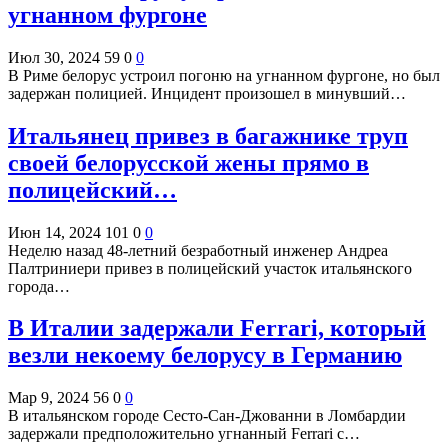
угнанном фургоне
Июл 30, 2024
59
0
0
В Риме белорус устроил погоню на угнанном фургоне, но был
задержан полицией. Инцидент произошел в минувший…
Итальянец привез в багажнике труп
своей белорусской жены прямо в
полицейский…
Июн 14, 2024
101
0
0
Неделю назад 48-летний безработный инженер Андреа
Палтриниери привез в полицейский участок итальянского
города…
В Италии задержали Ferrari, который
везли некоему белорусу в Германию
Мар 9, 2024
56
0
0
В итальянском городе Сесто-Сан-Джованни в Ломбардии
задержали предположительно угнанный Ferrari с…