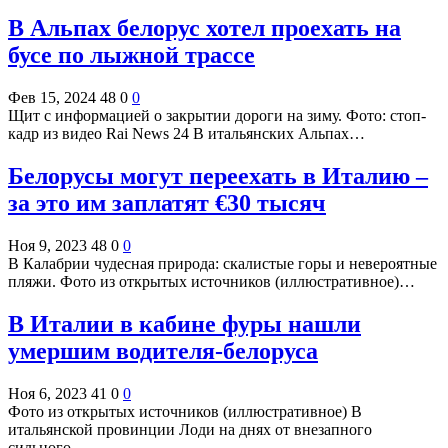
В Альпах белорус хотел проехать на
бусе по лыжной трассе
Фев 15, 2024
48
0
0
Щит с информацией о закрытии дороги на зиму. Фото: стоп-
кадр из видео Rai News 24 В итальянских Альпах…
Белорусы могут переехать в Италию –
за это им заплатят €30 тысяч
Ноя 9, 2023
48
0
0
В Калабрии чудесная природа: скалистые горы и невероятные
пляжи. Фото из открытых источников (иллюстративное)…
В Италии в кабине фуры нашли
умершим водителя-белоруса
Ноя 6, 2023
41
0
0
Фото из открытых источников (иллюстративное) В
итальянской провинции Лоди на днях от внезапного
сильного…