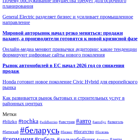
Почему обслуживание имущества требует долгосрочного
планирования
General Electric разделяет бизнес и усиливает промышленное
направление
Мировой авторынок начал резко меняться: продажи
падают, а производители готовятся к новой кризисной фазе
Онлайн-медиа меняют привычки аудитории: какие тенденции
формируют цифровые сайты нового поколения
Рынок автомобилей в ЕС начал 2026 год со снижения
продаж
Honda готовит новое поколение Civic Hybrid для европейского
рынка
Как развивается рынок бытовых и строительных услуг в
районных центрах
Метки
#авто
#tochka
#blizko
#австрия
#автобус
#алкоголь
#wildberries
#беларусь
#богатство
#батискаф
#бизнес
#болезнь
#германия
#гибель
#дальнобойщик
#дети
#деньга