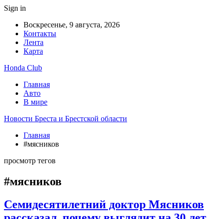
Sign in
Воскресенье, 9 августа, 2026
Контакты
Лента
Карта
Honda Club
Главная
Авто
В мире
Новости Бреста и Брестской области
Главная
#мясников
просмотр тегов
#мясников
Семидесятилетний доктор Мясников
рассказал, почему выглядит на 30 лет