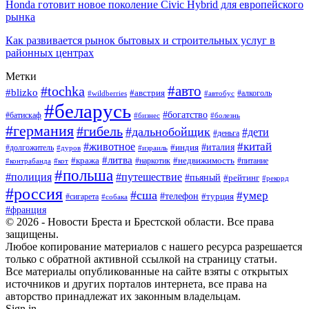
Honda готовит новое поколение Civic Hybrid для европейского
рынка
Как развивается рынок бытовых и строительных услуг в
районных центрах
Метки
#авто
#tochka
#blizko
#австрия
#автобус
#алкоголь
#wildberries
#беларусь
#богатство
#батискаф
#бизнес
#болезнь
#германия
#гибель
#дальнобойщик
#дети
#деньга
#китай
#животное
#италия
#индия
#долгожитель
#дуров
#израиль
#литва
#кража
#недвижимость
#наркотик
#контрабанда
#питание
#кот
#польша
#полиция
#путешествие
#пьяный
#рейтинг
#рекорд
#россия
#сша
#умер
#телефон
#турция
#сигарета
#собака
#франция
© 2026 - Новости Бреста и Брестской области. Все права
защищены.
Любое копирование материалов с нашего ресурса разрешается
только с обратной активной ссылкой на страницу статьи.
Все материалы опубликованные на сайте взяты с открытых
источников и других порталов интернета, все права на
авторство принадлежат их законным владельцам.
Sign in