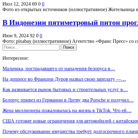
Июл 12, 2024
69
0
0
Фото из открытых источников (иллюстративное) Жительница
В Индонезии пятиметровый питон прог
Июн 9, 2024
92
0
0
Фото: pixabay (иллюстративное) Агентство «Франс Пресс» со
Интересное:
Мальчика, пострадавшего от нападения белоруса в…
На допросе во Франции Дуров назвал свою зарплату —…
Как развивается рынок бытовых и строительных услуг в…
Белорус привез из Германии в Литву два Porsche и получил…
Жена миллионера пожаловалась на жизнь в TikTok. Что ей…
США готовят новые ограничения для автомобилей с китайски
Почему обслуживание имущества требует долгосрочного план