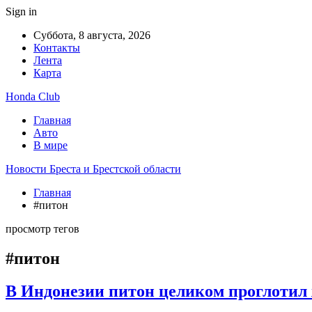
Sign in
Суббота, 8 августа, 2026
Контакты
Лента
Карта
Honda Club
Главная
Авто
В мире
Новости Бреста и Брестской области
Главная
#питон
просмотр тегов
#питон
В Индонезии питон целиком проглоти