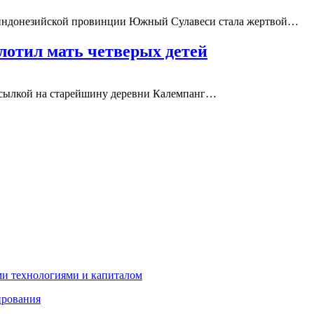
 индонезийской провинции Южный Сулавеси стала жертвой…
лотил мать четверых детей
 ссылкой на старейшину деревни Калемпанг…
ми технологиями и капиталом
ирования