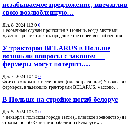
незабываемое предложение, впечатлив
свою возлюбленную…
Дек 8, 2024
113
0
0
Необычный случай произошел в Польше, когда местный
мужчина решил сделать предложение своей возлюбленной.…
У тракторов BELARUS в Польше
возникли вопросы с законом —
фермеры могут потерять…
Дек 7, 2024
104
0
0
Фото из открытых источников (иллюстративное) У польских
фермеров, владеющих тракторами BELARUS, массово…
В Польше на стройке погиб белорус
Дек 5, 2024
105
0
0
4 декабря в польском городе Тыхи (Силезское воеводство) на
стройке погиб 37-летний рабочий из Беларуси.…