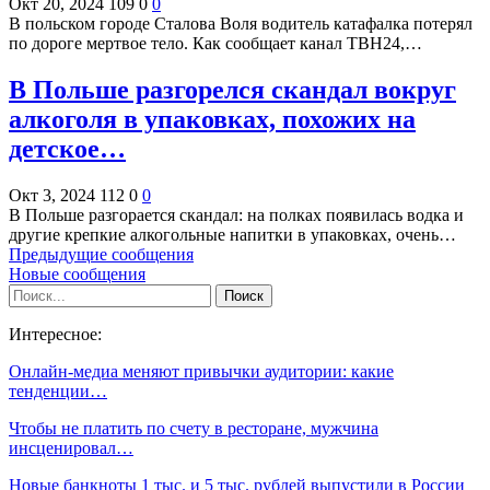
Окт 20, 2024
109
0
0
В польском городе Сталова Воля водитель катафалка потерял
по дороге мертвое тело. Как сообщает канал ТВН24,…
В Польше разгорелся скандал вокруг
алкоголя в упаковках, похожих на
детское…
Окт 3, 2024
112
0
0
В Польше разгорается скандал: на полках появилась водка и
другие крепкие алкогольные напитки в упаковках, очень…
Предыдущие сообщения
Новые сообщения
Интересное:
Онлайн-медиа меняют привычки аудитории: какие
тенденции…
Чтобы не платить по счету в ресторане, мужчина
инсценировал…
Новые банкноты 1 тыс. и 5 тыс. рублей выпустили в России