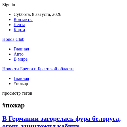
Sign in
Суббота, 8 августа, 2026
Контакты
Лента
Карта
Honda Club
Главная
Авто
В мире
Новости Бреста и Брестской области
Главная
#пожар
просмотр тегов
#пожар
В Германии загорелась фура белоруса,
огонь уничтожил кабину