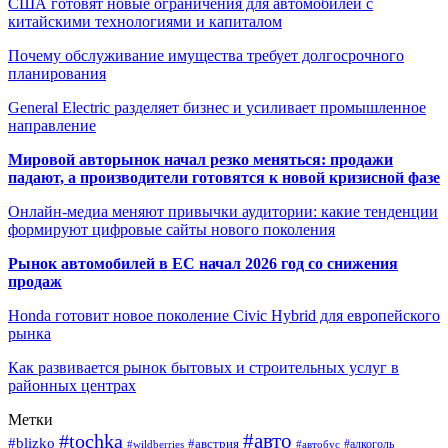
США готовят новые ограничения для автомобилей с
китайскими технологиями и капиталом
Почему обслуживание имущества требует долгосрочного
планирования
General Electric разделяет бизнес и усиливает промышленное
направление
Мировой авторынок начал резко меняться: продажи
падают, а производители готовятся к новой кризисной фазе
Онлайн-медиа меняют привычки аудитории: какие тенденции
формируют цифровые сайты нового поколения
Рынок автомобилей в ЕС начал 2026 год со снижения
продаж
Honda готовит новое поколение Civic Hybrid для европейского
рынка
Как развивается рынок бытовых и строительных услуг в
районных центрах
Метки
#авто
#tochka
#blizko
#австрия
#автобус
#алкоголь
#wildberries