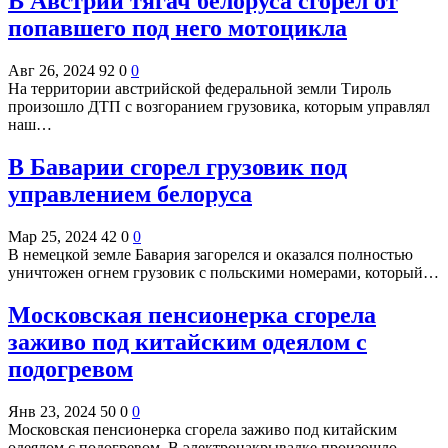
В Австрии тягач белоруса сгорел от
попавшего под него мотоцикла
Авг 26, 2024
92
0
0
На территории австрийской федеральной земли Тироль
произошло ДТП с возгоранием грузовика, которым управлял
наш…
В Баварии сгорел грузовик под
управлением белоруса
Мар 25, 2024
42
0
0
В немецкой земле Бавария загорелся и оказался полностью
уничтожен огнем грузовик с польскими номерами, который…
Московская пенсионерка сгорела
заживо под китайским одеялом с
подогревом
Янв 23, 2024
50
0
0
Московская пенсионерка сгорела заживо под китайским
одеялом с подогревом. В электронакрывалке произошло…