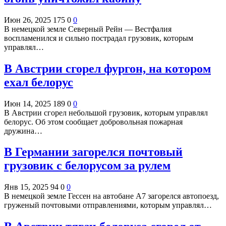
Июн 26, 2025
175
0
0
В немецкой земле Северный Рейн — Вестфалия
воспламенился и сильно пострадал грузовик, которым
управлял…
В Австрии сгорел фургон, на котором
ехал белорус
Июн 14, 2025
189
0
0
В Австрии сгорел небольшой грузовик, которым управлял
белорус. Об этом сообщает добровольная пожарная
дружина…
В Германии загорелся почтовый
грузовик с белорусом за рулем
Янв 15, 2025
94
0
0
В немецкой земле Гессен на автобане А7 загорелся автопоезд,
груженый почтовыми отправлениями, которым управлял…