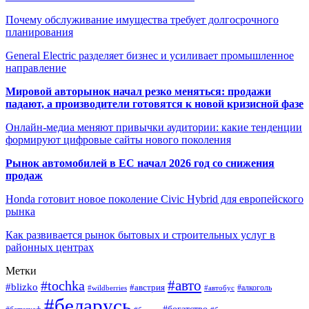
Почему обслуживание имущества требует долгосрочного
планирования
General Electric разделяет бизнес и усиливает промышленное
направление
Мировой авторынок начал резко меняться: продажи
падают, а производители готовятся к новой кризисной фазе
Онлайн-медиа меняют привычки аудитории: какие тенденции
формируют цифровые сайты нового поколения
Рынок автомобилей в ЕС начал 2026 год со снижения
продаж
Honda готовит новое поколение Civic Hybrid для европейского
рынка
Как развивается рынок бытовых и строительных услуг в
районных центрах
Метки
#авто
#tochka
#blizko
#австрия
#автобус
#алкоголь
#wildberries
#беларусь