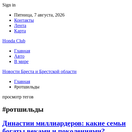
Sign in
Пятница, 7 августа, 2026
Контакты
Лента
Карта
Honda Club
Главная
Авто
В мире
Новости Бреста и Брестской области
Главная
#ротшильды
просмотр тегов
#ротшильды
Династии миллиардеров: какие семьи
богаты веками и поколениями?