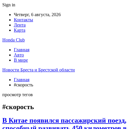
Sign in
Четверг, 6 августа, 2026
Контакты
Лента
Карта
Honda Club
Главная
Авто
В мире
Новости Бреста и Брестской области
Главная
#скорость
просмотр тегов
#скорость
В Китае появился пассажирский поезд,
способный развивать 450 километров в