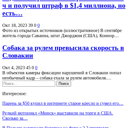
ч и получил штраф в $1,4 миллиона, но
есть…
Окт 18, 2023
39
0
0
Фото из открытых источников (иллюстративное) В сентябре
житель города Саванна, штат Джорджия (США), Коннор…
Собака за рулем превысила скорость в
Словакии
Окт 4, 2023
45
0
0
В объектив камеры фиксации нарушений в Словакии попал
необычный кадр – собака ехала за рулем автомобиля.…
Интересное:
Парень за $50 купил в интернете старое кресло и сумел его…
Редкий мотоцикл «Минск» выставили на торги в США.
Сколько за…
В Польше задержали белоруса на фуре с 2,2 промилле