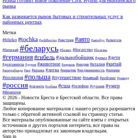
Honda готовит новое поколение Civic Hybrid для европейского
рынка
Как развивается рынок бытовых и строительных услуг в
районных центрах
Метки
#авто
#tochka
#blizko
#австрия
#автобус
#алкоголь
#wildberries
#беларусь
#богатство
#батискаф
#бизнес
#болезнь
#германия
#гибель
#дальнобойщик
#дети
#деньга
#китай
#животное
#италия
#индия
#долгожитель
#дуров
#израиль
#литва
#кража
#недвижимость
#наркотик
#контрабанда
#питание
#кот
#польша
#полиция
#путешествие
#пьяный
#рейтинг
#рекорд
#россия
#сша
#умер
#телефон
#турция
#сигарета
#собака
#франция
© 2026 - Новости Бреста и Брестской области. Все права
защищены.
Любое копирование материалов с нашего ресурса разрешается
только с обратной активной ссылкой на страницу статьи.
Все материалы опубликованные на сайте взяты с открытых
источников и других порталов интернета, все права на
авторство принадлежат их законным владельцам.
Sign in