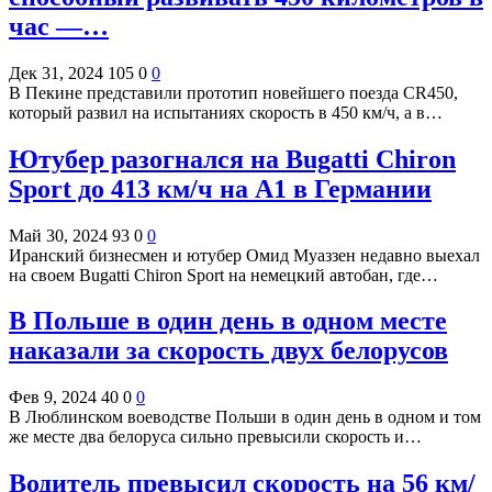
час —…
Дек 31, 2024
105
0
0
В Пекине представили прототип новейшего поезда CR450,
который развил на испытаниях скорость в 450 км/ч, а в…
Ютубер разогнался на Bugatti Chiron
Sport до 413 км/ч на А1 в Германии
Май 30, 2024
93
0
0
Иранский бизнесмен и ютубер Омид Муаззен недавно выехал
на своем Bugatti Chiron Sport на немецкий автобан, где…
В Польше в один день в одном месте
наказали за скорость двух белорусов
Фев 9, 2024
40
0
0
В Люблинском воеводстве Польши в один день в одном и том
же месте два белоруса сильно превысили скорость и…
Водитель превысил скорость на 56 км/