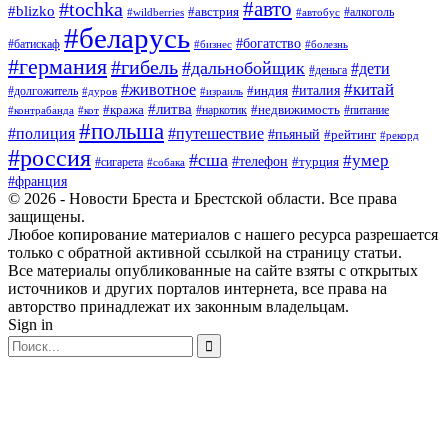
#авто
#tochka
#blizko
#австрия
#автобус
#алкоголь
#wildberries
#беларусь
#богатство
#батискаф
#бизнес
#болезнь
#германия
#гибель
#дальнобойщик
#дети
#деньга
#китай
#животное
#италия
#индия
#долгожитель
#дуров
#израиль
#литва
#кража
#недвижимость
#наркотик
#контрабанда
#питание
#кот
#польша
#полиция
#путешествие
#пьяный
#рейтинг
#рекорд
#россия
#сша
#умер
#телефон
#турция
#сигарета
#собака
#франция
© 2026 - Новости Бреста и Брестской области. Все права
защищены.
Любое копирование материалов с нашего ресурса разрешается
только с обратной активной ссылкой на страницу статьи.
Все материалы опубликованные на сайте взяты с открытых
источников и других порталов интернета, все права на
авторство принадлежат их законным владельцам.
Sign in