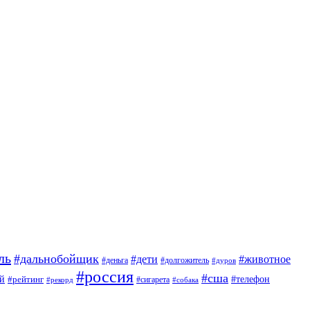
ль
#дальнобойщик
#дети
#животное
#деньга
#долгожитель
#дуров
#россия
#сша
й
#телефон
#рейтинг
#сигарета
#рекорд
#собака