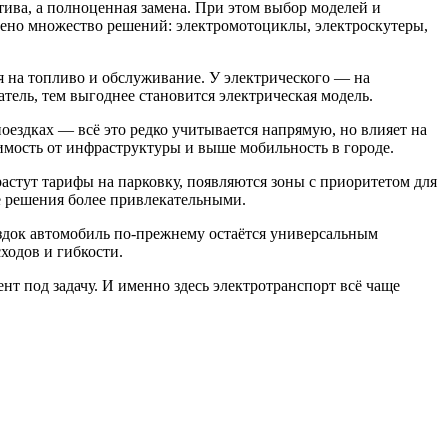
тива, а полноценная замена. При этом выбор моделей и
лено множество решений: электромотоциклы, электроскутеры,
я на топливо и обслуживание. У электрического — на
тель, тем выгоднее становится электрическая модель.
поездках — всё это редко учитывается напрямую, но влияет на
имость от инфраструктуры и выше мобильность в городе.
астут тарифы на парковку, появляются зоны с приоритетом для
е решения более привлекательными.
ездок автомобиль по-прежнему остаётся универсальным
ходов и гибкости.
нт под задачу. И именно здесь электротранспорт всё чаще