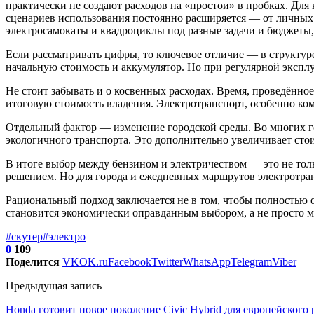
практически не создают расходов на «простои» в пробках. Для
сценариев использования постоянно расширяется — от личных 
электросамокаты и квадроциклы под разные задачи и бюджеты
Если рассматривать цифры, то ключевое отличие — в структуре
начальную стоимость и аккумулятор. Но при регулярной эксплу
Не стоит забывать и о косвенных расходах. Время, проведённое
итоговую стоимость владения. Электротранспорт, особенно ко
Отдельный фактор — изменение городской среды. Во многих го
экологичного транспорта. Это дополнительно увеличивает ст
В итоге выбор между бензином и электричеством — это не тол
решением. Но для города и ежедневных маршрутов электротран
Рациональный подход заключается не в том, чтобы полностью от
становится экономически оправданным выбором, а не просто 
#скутер
#электро
0
109
Поделится
VK
OK.ru
Facebook
Twitter
WhatsApp
Telegram
Viber
Предыдущая запись
Honda готовит новое поколение Civic Hybrid для европейского