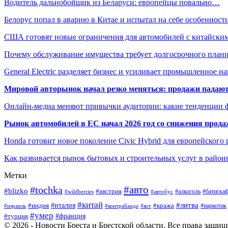
Водитель дальнобойщик из Беларуси: европейцы повально…
Белорус попал в аварию в Китае и испытал на себе особеннос
США готовят новые ограничения для автомобилей с китайски
Почему обслуживание имущества требует долгосрочного план
General Electric разделяет бизнес и усиливает промышленное н
Мировой авторынок начал резко меняться: продажи падают,
Онлайн-медиа меняют привычки аудитории: какие тенденции 
Рынок автомобилей в ЕС начал 2026 год со снижения прода
Honda готовит новое поколение Civic Hybrid для европейского
Как развивается рынок бытовых и строительных услуг в район
Метки
#авто
#tochka
#blizko
#австрия
#автобус
#алкоголь
#батиска
#wildberries
#китай
#литва
#италия
#индия
#кража
#наркотик
#контрабанда
#израиль
#кот
#умер
#турция
#франция
© 2026 - Новости Бреста и Брестской области. Все права защи