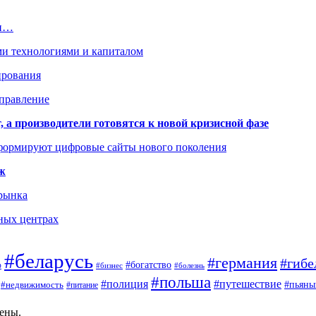
ти…
ми технологиями и капиталом
ирования
аправление
 а производители готовятся к новой кризисной фазе
формируют цифровые сайты нового поколения
ж
 рынка
ных центрах
#беларусь
#германия
#гибе
#богатство
ф
#бизнес
#болезнь
#польша
#полиция
#путешествие
#пьяны
#недвижимость
#питание
щены.