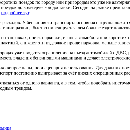
 коротких поездок по городу или пригородам это уже не альтерна
поездок до коммерческой доставки. Сегодня на рынке представ
,
подробнее тут
.
 расходов. У бензинового транспорта основная нагрузка ложитс
атации разница быстро нивелируется: чем больше ездит пользова
 на заправках, поиск парковки, износ автомобиля при коротких 
мпактный, снижает эти издержки: проще парковка, меньше завис
родах уже вводятся ограничения на въезд автомобилей с ДВС, р
оимость владения бензиновыми машинами и делает электрически
ько вопрос цены, но и сценария использования. Для дальних по
спорт постепенно выигрывает за счёт низких операционных рас
казаться от одного варианта, а в том, чтобы подобрать инструме
модным трендом.
 рынка