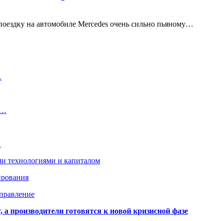
поездку на автомобиле Mercedes очень сильно пьяному…
…
с…
…
ми технологиями и капиталом
ирования
аправление
 а производители готовятся к новой кризисной фазе