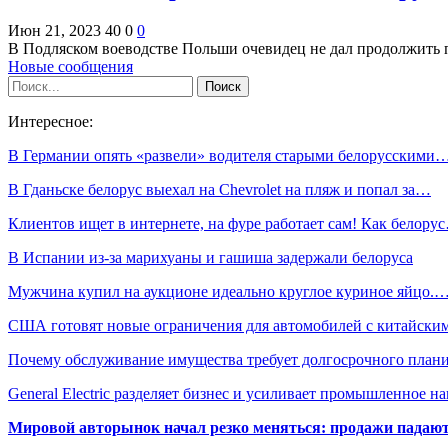
Июн 21, 2023
40
0
0
В Подляском воеводстве Польши очевидец не дал продолжить 
Новые сообщения
Интересное:
В Германии опять «развели» водителя старыми белорусскими
В Гданьске белорус выехал на Chevrolet на пляж и попал за…
Клиентов ищет в интернете, на фуре работает сам! Как белору
В Испании из-за марихуаны и гашиша задержали белоруса
Мужчина купил на аукционе идеально круглое куриное яйцо.
США готовят новые ограничения для автомобилей с китайски
Почему обслуживание имущества требует долгосрочного план
General Electric разделяет бизнес и усиливает промышленное н
Мировой авторынок начал резко меняться: продажи падают,