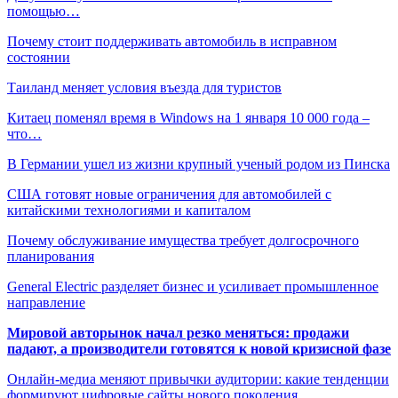
помощью…
Почему стоит поддерживать автомобиль в исправном
состоянии
Таиланд меняет условия въезда для туристов
Китаец поменял время в Windows на 1 января 10 000 года –
что…
В Германии ушел из жизни крупный ученый родом из Пинска
США готовят новые ограничения для автомобилей с
китайскими технологиями и капиталом
Почему обслуживание имущества требует долгосрочного
планирования
General Electric разделяет бизнес и усиливает промышленное
направление
Мировой авторынок начал резко меняться: продажи
падают, а производители готовятся к новой кризисной фазе
Онлайн-медиа меняют привычки аудитории: какие тенденции
формируют цифровые сайты нового поколения