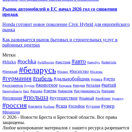
Рынок автомобилей в ЕС начал 2026 год со снижения
продаж
Honda готовит новое поколение Civic Hybrid для европейского
рынка
Как развивается рынок бытовых и строительных услуг в
районных центрах
Метки
#авто
#tochka
#blizko
#австрия
#автобус
#алкоголь
#wildberries
#беларусь
#богатство
#батискаф
#бизнес
#болезнь
#германия
#гибель
#дальнобойщик
#дети
#деньга
#китай
#животное
#италия
#индия
#долгожитель
#дуров
#израиль
#литва
#кража
#недвижимость
#наркотик
#контрабанда
#питание
#кот
#польша
#полиция
#путешествие
#пьяный
#рейтинг
#рекорд
#россия
#сша
#умер
#телефон
#турция
#сигарета
#собака
#франция
© 2026 - Новости Бреста и Брестской области. Все права
защищены.
Любое копирование материалов с нашего ресурса разрешается