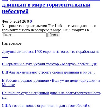
длинный в мире горизонтальный
небоскреб
Фев 6, 2024
26
0
0
Завершается строительство The Link — самого длинного
горизонтального небоскреба в мире. Он находится в…
Интересное:
Девушка лишилась 1400 евро из-за того, что поработала на
1…
В Германии с луга украли трактор «Беларус» времен ГДР
В Дубае заканчивают строить самый длинный в мире…
В России продают древнюю «Волгу» по цене «однушки» в
Минске
Пенсионер отдал ненужный диван на благотворительность,
а…
США готовят новые ограничения для автомобилей с