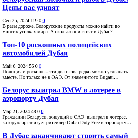
Цены вас удивят
Сен 25, 2024
119
0
0
В разы дороже. Белорусские продукты можно найти во
многих уголках мира. А сколько они стоят в Дубае?…
Топ-10 роскошных полицейских
автомобилей Дубая
Май 6, 2024
56
0
0
Полиция и роскошь – эти два слова редко можно услышать
вместе. Но только не в ОАЭ. От знаменитого Bugatti…
Белорус выиграл BMW в лотерее в
аэропорту Дубая
Мар 21, 2024
48
0
0
Гражданин Беларуси, живущий в ОАЭ, выиграл в лотерее,
которую организует ритейлер Dubai Duty Free в аэропорту…
В Дубае заканчивают строить самый