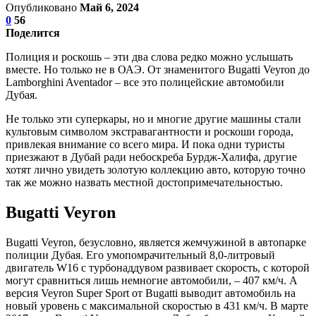
Опубликовано
Май 6, 2024
0
56
Поделится
Полиция и роскошь – эти два слова редко можно услышать
вместе. Но только не в ОАЭ. От знаменитого Bugatti Veyron до
Lamborghini Aventador – все это полицейские автомобили
Дубая.
Не только эти суперкары, но и многие другие машины стали
культовым символом экстравагантности и роскоши города,
привлекая внимание со всего мира. И пока одни туристы
приезжают в Дубай ради небоскреба Бурдж-Халифа, другие
хотят лично увидеть золотую коллекцию авто, которую точно
так же можно назвать местной достопримечательностью.
Bugatti Veyron
Bugatti Veyron, безусловно, является жемчужиной в автопарке
полиции Дубая. Его умопомрачительный 8,0-литровый
двигатель W16 с турбонаддувом развивает скорость, с которой
могут сравниться лишь немногие автомобили, – 407 км/ч. А
версия Veyron Super Sport от Bugatti выводит автомобиль на
новый уровень с максимальной скоростью в 431 км/ч. В марте