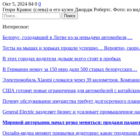
Окт 5, 2024
84
0
0
Генри Кравис (слева) и его кузен Джордж Робертс. Фото: из 
Интересное:
Белорус, голодавший в Литве из-за невыдачи автомобиля,…
Тесты на мышах и хорьках прошли успешно… Вероятно, скор
В этих городах водители дольше всего стоят в пробках
В Германии немцу за 150 евро дали 500 старых белорусских…
Электромобиль Xiaomi сломался через 39 километров. Компан
США готовят новые ограничения для автомобилей с китайски
Почему обслуживание имущества требует долгосрочного план
General Electric разделяет бизнес и усиливает промышленное н
Мировой авторынок начал резко меняться: продажи падают,
Онлайн-медиа меняют привычки аудитории: какие тенденции 