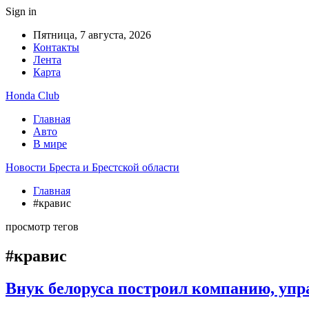
Sign in
Пятница, 7 августа, 2026
Контакты
Лента
Карта
Honda Club
Главная
Авто
В мире
Новости Бреста и Брестской области
Главная
#кравис
просмотр тегов
#кравис
Внук белоруса построил компанию, уп