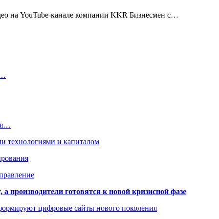
видео на YouTube-канале компании KKR Бизнесмен с…
о…
ия…
ми технологиями и капиталом
ирования
аправление
 а производители готовятся к новой кризисной фазе
формируют цифровые сайты нового поколения