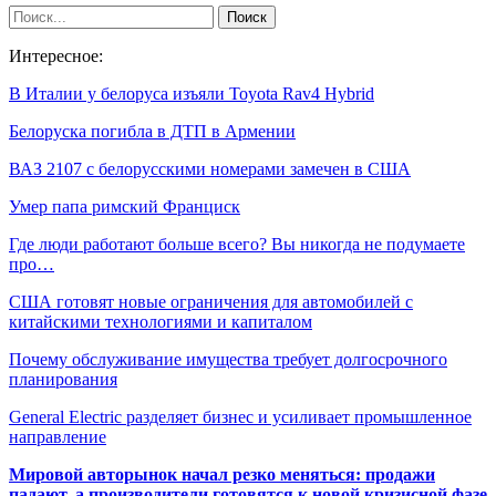
Интересное:
В Италии у белоруса изъяли Toyota Rav4 Hybrid
Белоруска погибла в ДТП в Армении
ВАЗ 2107 с белорусскими номерами замечен в США
Умер папа римский Франциск
Где люди работают больше всего? Вы никогда не подумаете
про…
США готовят новые ограничения для автомобилей с
китайскими технологиями и капиталом
Почему обслуживание имущества требует долгосрочного
планирования
General Electric разделяет бизнес и усиливает промышленное
направление
Мировой авторынок начал резко меняться: продажи
падают, а производители готовятся к новой кризисной фазе