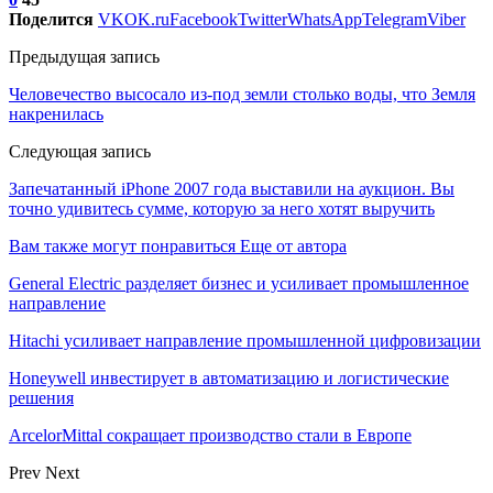
Поделится
VK
OK.ru
Facebook
Twitter
WhatsApp
Telegram
Viber
Предыдущая запись
Человечество высосало из-под земли столько воды, что Земля
накренилась
Следующая запись
Запечатанный iPhone 2007 года выставили на аукцион. Вы
точно удивитесь сумме, которую за него хотят выручить
Вам также могут понравиться
Еще от автора
General Electric разделяет бизнес и усиливает промышленное
направление
Hitachi усиливает направление промышленной цифровизации
Honeywell инвестирует в автоматизацию и логистические
решения
ArcelorMittal сокращает производство стали в Европе
Prev
Next