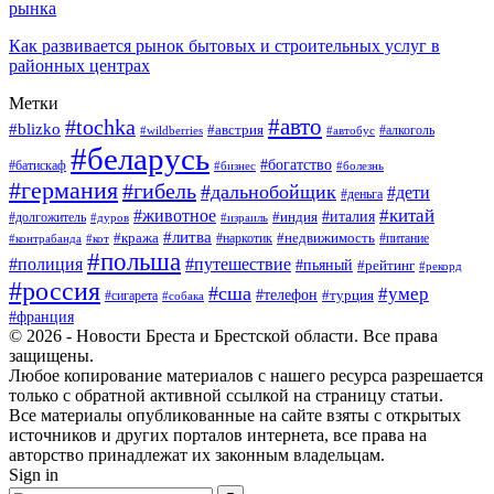
рынка
Как развивается рынок бытовых и строительных услуг в
районных центрах
Метки
#авто
#tochka
#blizko
#австрия
#автобус
#алкоголь
#wildberries
#беларусь
#богатство
#батискаф
#бизнес
#болезнь
#германия
#гибель
#дальнобойщик
#дети
#деньга
#китай
#животное
#италия
#индия
#долгожитель
#дуров
#израиль
#литва
#кража
#недвижимость
#наркотик
#контрабанда
#питание
#кот
#польша
#полиция
#путешествие
#пьяный
#рейтинг
#рекорд
#россия
#сша
#умер
#телефон
#турция
#сигарета
#собака
#франция
© 2026 - Новости Бреста и Брестской области. Все права
защищены.
Любое копирование материалов с нашего ресурса разрешается
только с обратной активной ссылкой на страницу статьи.
Все материалы опубликованные на сайте взяты с открытых
источников и других порталов интернета, все права на
авторство принадлежат их законным владельцам.
Sign in