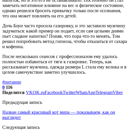
напиток, но и это его не останавливало. Постепенно он стал
замечать негативное влияние на вес и физическое состояние,
однако решился бросить привычку только после осознания,
что она может повлиять на его детей.
Дочь Боуи часто просила газировку, и это заставило мужчину
задуматься: какой пример он подает, если сам целыми днями
пьет сладкие напитки? Поняв, что пора что-то менять, Том
решил попробовать метод гипноза, чтобы отказаться от сахара
и кофеина.
После нескольких сеансов с профессионалом ему удалось
полностью избавиться от тяги к газировке. Теперь, как
рассказывает мужчина, одежда размера L стала ему велика и в
целом самочувствие заметно улучшилось.
#питание
0
116
Поделится
VK
OK.ru
Facebook
Twitter
WhatsApp
Telegram
Viber
Предыдущая запись
Назван самый красивый кот мира — показываем, как он
выглядит
Следующая запись