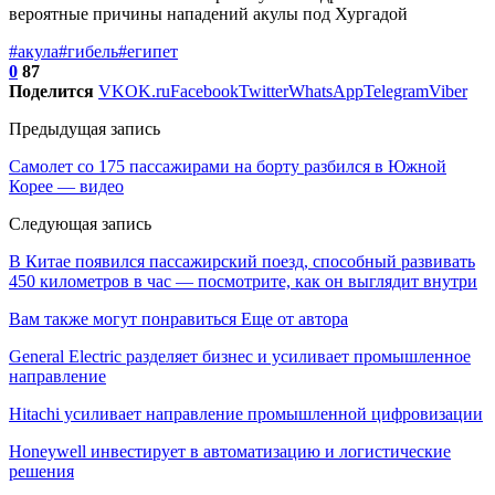
вероятные причины нападений акулы под Хургадой
#акула
#гибель
#египет
0
87
Поделится
VK
OK.ru
Facebook
Twitter
WhatsApp
Telegram
Viber
Предыдущая запись
Самолет со 175 пассажирами на борту разбился в Южной
Корее — видео
Следующая запись
В Китае появился пассажирский поезд, способный развивать
450 километров в час — посмотрите, как он выглядит внутри
Вам также могут понравиться
Еще от автора
General Electric разделяет бизнес и усиливает промышленное
направление
Hitachi усиливает направление промышленной цифровизации
Honeywell инвестирует в автоматизацию и логистические
решения