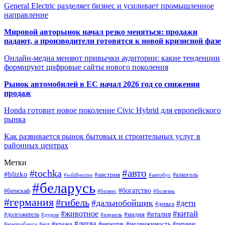
General Electric разделяет бизнес и усиливает промышленное
направление
Мировой авторынок начал резко меняться: продажи
падают, а производители готовятся к новой кризисной фазе
Онлайн-медиа меняют привычки аудитории: какие тенденции
формируют цифровые сайты нового поколения
Рынок автомобилей в ЕС начал 2026 год со снижения
продаж
Honda готовит новое поколение Civic Hybrid для европейского
рынка
Как развивается рынок бытовых и строительных услуг в
районных центрах
Метки
#авто
#tochka
#blizko
#австрия
#автобус
#алкоголь
#wildberries
#беларусь
#богатство
#батискаф
#бизнес
#болезнь
#германия
#гибель
#дальнобойщик
#дети
#деньга
#китай
#животное
#италия
#индия
#долгожитель
#дуров
#израиль
#литва
#кража
#недвижимость
#наркотик
#контрабанда
#питание
#кот