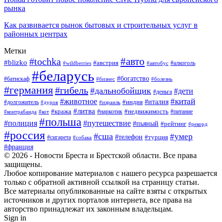
рынка
Как развивается рынок бытовых и строительных услуг в
районных центрах
Метки
#авто
#tochka
#blizko
#австрия
#автобус
#алкоголь
#wildberries
#беларусь
#богатство
#батискаф
#бизнес
#болезнь
#германия
#гибель
#дальнобойщик
#дети
#деньга
#китай
#животное
#италия
#индия
#долгожитель
#дуров
#израиль
#литва
#кража
#недвижимость
#наркотик
#контрабанда
#питание
#кот
#польша
#полиция
#путешествие
#пьяный
#рейтинг
#рекорд
#россия
#сша
#умер
#телефон
#турция
#сигарета
#собака
#франция
© 2026 - Новости Бреста и Брестской области. Все права
защищены.
Любое копирование материалов с нашего ресурса разрешается
только с обратной активной ссылкой на страницу статьи.
Все материалы опубликованные на сайте взяты с открытых
источников и других порталов интернета, все права на
авторство принадлежат их законным владельцам.
Sign in