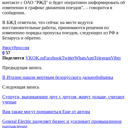
контакте с ОАО "РЖД" и будет оперативно информировать об
изменении в графике движения поездов", – говорится в
сообщении.
В БЖД отметили, что сейчас на месте ведутся
восстановительные работы, принимаются решения по
изменению порядка пропуска поездов, следующих из РФ в
Беларусь и обратно.
#мост
#россия
0
57
Поделится
VK
OK.ru
Facebook
Twitter
WhatsApp
Telegram
Viber
Предыдущая запись
В Италии нашли мертвым белорусского дальнобойщика
Следующая запись
Супруги, выпивающие друг с другом, живут дольше, считают
ученые
Вам также могут понравиться
Еще от автора
General Electric разделяет бизнес и усиливает промышленное
направление