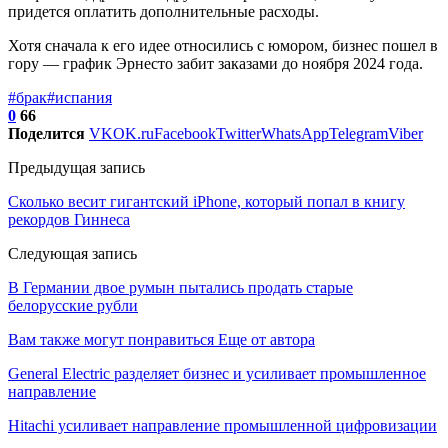
придется оплатить дополнительные расходы.
Хотя сначала к его идее относились с юмором, бизнес пошел в
гору — график Эрнесто забит заказами до ноября 2024 года.
#брак
#испания
0
66
Поделится
VK
OK.ru
Facebook
Twitter
WhatsApp
Telegram
Viber
Предыдущая запись
Сколько весит гигантский iPhone, который попал в книгу
рекордов Гиннеса
Следующая запись
В Германии двое румын пытались продать старые
белорусские рубли
Вам также могут понравиться
Еще от автора
General Electric разделяет бизнес и усиливает промышленное
направление
Hitachi усиливает направление промышленной цифровизации