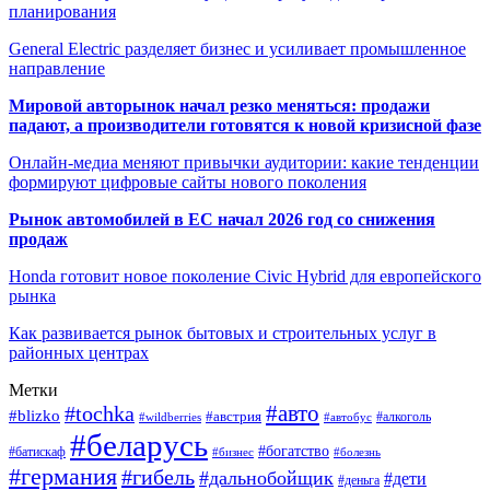
планирования
General Electric разделяет бизнес и усиливает промышленное
направление
Мировой авторынок начал резко меняться: продажи
падают, а производители готовятся к новой кризисной фазе
Онлайн-медиа меняют привычки аудитории: какие тенденции
формируют цифровые сайты нового поколения
Рынок автомобилей в ЕС начал 2026 год со снижения
продаж
Honda готовит новое поколение Civic Hybrid для европейского
рынка
Как развивается рынок бытовых и строительных услуг в
районных центрах
Метки
#авто
#tochka
#blizko
#австрия
#автобус
#алкоголь
#wildberries
#беларусь
#богатство
#батискаф
#бизнес
#болезнь
#германия
#гибель
#дальнобойщик
#дети
#деньга