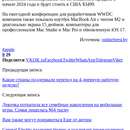
начале 2024 года и будет стоить в США $3499.
На ежегодной конференции для разработчиков WWDC
компания также показала ноутбук MacBook Air с чипом М2 и
диагональю экрана 15 дюймов, компьютеры для
профессионалов Mac Studio и Mac Pro и обновленную iOS 17.
Источник:
onlinebrest.by
#apple
0
29
Поделится
VK
OK.ru
Facebook
Twitter
WhatsApp
Telegram
Viber
Предыдущая запись
Какие страны поддержали переход на 4-дневную рабочую
неделю?
Следующая запись
Девочка потратила все семейные накопления на мобильные
игры. Семья лишилась $64 тысяч
Вам также могут понравиться
Еще от автора
General Electric разделяет бизнес и усиливает промышленное