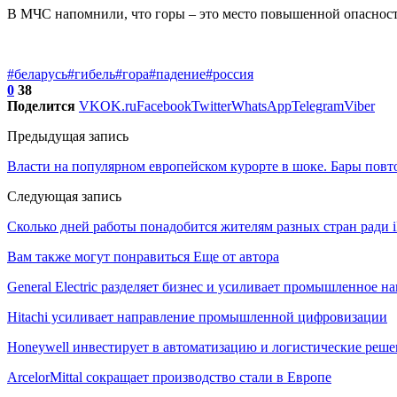
В МЧС напомнили, что горы – это место повышенной опасност
#беларусь
#гибель
#гора
#падение
#россия
0
38
Поделится
VK
OK.ru
Facebook
Twitter
WhatsApp
Telegram
Viber
Предыдущая запись
Власти на популярном европейском курорте в шоке. Бары повт
Следующая запись
Сколько дней работы понадобится жителям разных стран ради i
Вам также могут понравиться
Еще от автора
General Electric разделяет бизнес и усиливает промышленное н
Hitachi усиливает направление промышленной цифровизации
Honeywell инвестирует в автоматизацию и логистические реш
ArcelorMittal сокращает производство стали в Европе