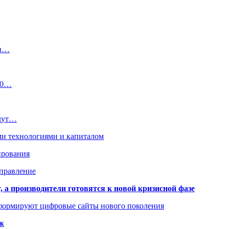
ти…
 50…
удут…
ми технологиями и капиталом
ирования
аправление
 а производители готовятся к новой кризисной фазе
формируют цифровые сайты нового поколения
ж