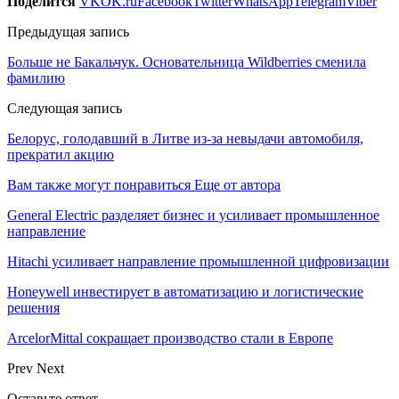
Поделится
VK
OK.ru
Facebook
Twitter
WhatsApp
Telegram
Viber
Предыдущая запись
Больше не Бакальчук. Основательница Wildberries сменила
фамилию
Следующая запись
Белорус, голодавший в Литве из-за невыдачи автомобиля,
прекратил акцию
Вам также могут понравиться
Еще от автора
General Electric разделяет бизнес и усиливает промышленное
направление
Hitachi усиливает направление промышленной цифровизации
Honeywell инвестирует в автоматизацию и логистические
решения
ArcelorMittal сокращает производство стали в Европе
Prev
Next
Оставьте ответ