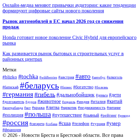
Онлайн-медиа меняют привычки аудитории: какие тенденции
формируют цифровые сайты нового поколения
Рынок автомобилей в ЕС начал 2026 год со снижения
продаж
Honda готовит новое поколение Civic Hybrid для европейского
рынка
Как развивается рынок бытовых и строительных услуг в
районных центрах
Метки
#авто
#tochka
#blizko
#австрия
#автобус
#алкоголь
#wildberries
#беларусь
#богатство
#батискаф
#бизнес
#болезнь
#германия
#гибель
#дальнобойщик
#дети
#деньга
#китай
#животное
#италия
#индия
#долгожитель
#дуров
#израиль
#литва
#кража
#недвижимость
#наркотик
#контрабанда
#питание
#кот
#польша
#полиция
#путешествие
#пьяный
#рейтинг
#рекорд
#россия
#сша
#умер
#телефон
#турция
#сигарета
#собака
#франция
© 2026 - Новости Бреста и Брестской области. Все права