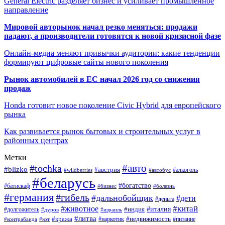
General Electric разделяет бизнес и усиливает промышленное
направление
Мировой авторынок начал резко меняться: продажи
падают, а производители готовятся к новой кризисной фазе
Онлайн-медиа меняют привычки аудитории: какие тенденции
формируют цифровые сайты нового поколения
Рынок автомобилей в ЕС начал 2026 год со снижения
продаж
Honda готовит новое поколение Civic Hybrid для европейского
рынка
Как развивается рынок бытовых и строительных услуг в
районных центрах
Метки
#авто
#tochka
#blizko
#австрия
#автобус
#алкоголь
#wildberries
#беларусь
#богатство
#батискаф
#бизнес
#болезнь
#германия
#гибель
#дальнобойщик
#дети
#деньга
#китай
#животное
#италия
#индия
#долгожитель
#дуров
#израиль
#литва
#кража
#недвижимость
#наркотик
#контрабанда
#питание
#кот