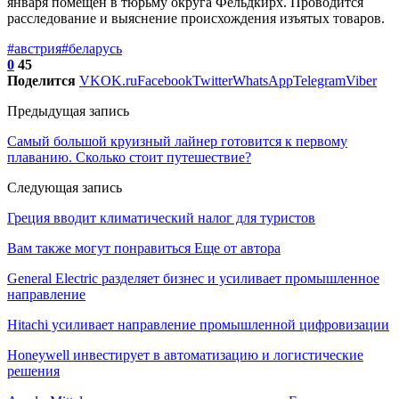
января помещен в тюрьму округа Фельдкирх. Проводится
расследование и выяснение происхождения изъятых товаров.
#австрия
#беларусь
0
45
Поделится
VK
OK.ru
Facebook
Twitter
WhatsApp
Telegram
Viber
Предыдущая запись
Самый большой круизный лайнер готовится к первому
плаванию. Сколько стоит путешествие?
Следующая запись
Греция вводит климатический налог для туристов
Вам также могут понравиться
Еще от автора
General Electric разделяет бизнес и усиливает промышленное
направление
Hitachi усиливает направление промышленной цифровизации
Honeywell инвестирует в автоматизацию и логистические
решения