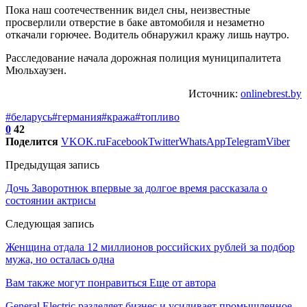
Пока наш соотечественник видел сны, неизвестные
просверлили отверстие в баке автомобиля и незаметно
откачали горючее. Водитель обнаружил кражу лишь наутро.
Расследование начала дорожная полиция муниципалитета
Мюльхаузен.
Источник:
onlinebrest.by
#беларусь
#германия
#кража
#топливо
0
42
Поделится
VK
OK.ru
Facebook
Twitter
WhatsApp
Telegram
Viber
Предыдущая запись
Дочь Заворотнюк впервые за долгое время рассказала о
состоянии актрисы
Следующая запись
Женщина отдала 12 миллионов российских рублей за подбор
мужа, но осталась одна
Вам также могут понравиться
Еще от автора
General Electric разделяет бизнес и усиливает промышленное