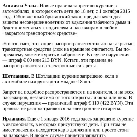
Англия и Уэльс.
Новые правила запретили курение в
автомобилях, в которых есть дети до 18 лет, с 1 октября 2015
года. Обновленный британский закон предназначен для
защиты несовершеннолетних от вдыхания табачного дыма и
будет применяться к водителям и пассажирам в любом
«закрытом транспортном средстве».
Это означает, что запрет распространяется только на закрытые
транспортные средства (люк на крыше не считается). Вы по-
прежнему можете курить в кабриолете. В случае нарушения
— штраф € 60 или 213 BYN. Кстати, эти правила не
распространяются на электронные сигареты.
Шотландия.
В Шотландии курение запрещено, если в
автомобиле находятся дети младше 18 лет.
Запрет на подобное распространяется и на водителя, и на всех
пассажиров, независимо от того открыты ли окна или люк. В
случае нарушения — приличный штраф € 119 (422 BYN). Эти
правила не распространяются на электронные сигареты.
Ирландия.
Еще с 1 января 2016 года здесь запрещено курение
в автомобилях, в которых присутствуют дети. При этом не
имеет значения находится кар в движении или просто стоит
на парковке. В любом случае придется заплатить