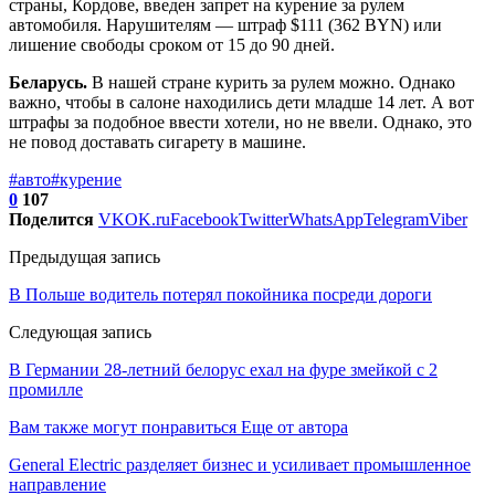
страны, Кордове, введен запрет на курение за рулем
автомобиля. Нарушителям — штраф $111 (362 BYN) или
лишение свободы сроком от 15 до 90 дней.
Беларусь.
В нашей стране курить за рулем можно. Однако
важно, чтобы в салоне находились дети младше 14 лет. А вот
штрафы за подобное ввести хотели, но не ввели. Однако, это
не повод доставать сигарету в машине.
#авто
#курение
0
107
Поделится
VK
OK.ru
Facebook
Twitter
WhatsApp
Telegram
Viber
Предыдущая запись
В Польше водитель потерял покойника посреди дороги
Следующая запись
В Германии 28-летний белорус ехал на фуре змейкой с 2
промилле
Вам также могут понравиться
Еще от автора
General Electric разделяет бизнес и усиливает промышленное
направление