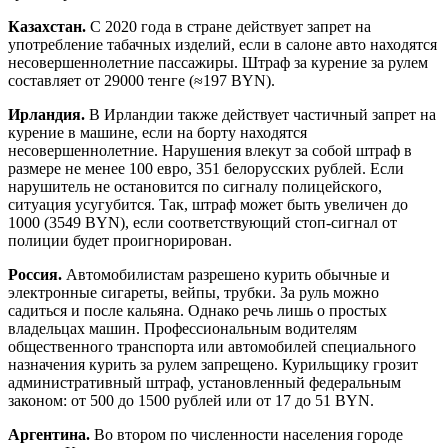
Казахстан.
С 2020 года в стране действует запрет на
употребление табачных изделий, если в салоне авто находятся
несовершеннолетние пассажиры. Штраф за курение за рулем
составляет от 29000 тенге (≈197 BYN).
Ирландия.
В Ирландии также действует частичный запрет на
курение в машине, если на борту находятся
несовершеннолетние. Нарушения влекут за собой штраф в
размере не менее 100 евро, 351 белорусских рублей. Если
нарушитель не остановится по сигналу полицейского,
ситуация усугубится. Так, штраф может быть увеличен до
1000 (3549 BYN), если соответствующий стоп-сигнал от
полиции будет проигнорирован.
Россия.
Автомобилистам разрешено курить обычные и
электронные сигареты, вейпы, трубки. За руль можно
садиться и после кальяна. Однако речь лишь о простых
владельцах машин. Профессиональным водителям
общественного транспорта или автомобилей специального
назначения курить за рулем запрещено. Курильщику грозит
административный штраф, установленный федеральным
законом: от 500 до 1500 рублей или от 17 до 51 BYN.
Аргентина.
Во втором по численности населения городе