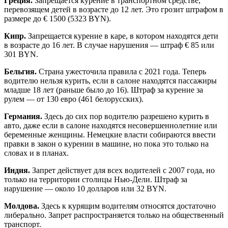
Греция.
Запрещается курение в транспортном средстве,
перевозящем детей в возрасте до 12 лет. Это грозит штрафом в
размере до € 1500 (5323 BYN).
Кипр.
Запрещается курение в каре, в котором находятся дети
в возрасте до 16 лет. В случае нарушения — штраф € 85 или
301 BYN.
Бельгия.
Страна ужесточила правила с 2021 года. Теперь
водителю нельзя курить, если в салоне находятся пассажиры
младше 18 лет (раньше было до 16). Штраф за курение за
рулем — от 130 евро (461 белорусских).
Германия.
Здесь до сих пор водителю разрешено курить в
авто, даже если в салоне находятся несовершеннолетние или
беременные женщины. Немецкие власти собираются ввести
правки в закон о курении в машине, но пока это только на
словах и в планах.
Индия.
Запрет действует для всех водителей с 2007 года, но
только на территории столицы Нью-Дели. Штраф за
нарушение — около 10 долларов или 32 BYN.
Молдова.
Здесь к курящим водителям относятся достаточно
либерально. Запрет распространяется только на общественный
транспорт.