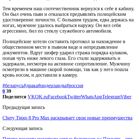
Тем временем наш соотечественник вернулся к себе в кабину.
Он был очень пьян и отказался предъявлять полицейским
удостоверение личности. С большим трудом, едва держась на
ногах, мужчине удалось выбраться наружу. Он вел себя
агрессивно, бил по стеклу служебного автомобиля.
Полицейские хотели составить протокол за нахождение в
общественном месте в пьяном виде и непредъявление
документов. Вдруг шофер ударил стража порядка кулаком,
попав чуть ниже левого глаза. Его стали задерживать и
задержали, несмотря на активное сопротивление. Мужчину
осмотрели в машине скорой помощи, так как у него пошла
кровь носом, и доставили в камеру.
#беларусь
#драка
#нидерланды
#россия
0
39
Поделится
VK
OK.ru
Facebook
Twitter
WhatsApp
Telegram
Viber
Предыдущая запись
Chery Tiggo 8 Pro Max раскрывает свои новые преимущества
Следующая запись
Пятеро россиян похитили семью белорусов на Пхукете – что