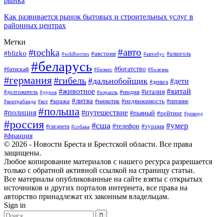
рынка
Как развивается рынок бытовых и строительных услуг в
районных центрах
Метки
#авто
#tochka
#blizko
#австрия
#автобус
#алкоголь
#wildberries
#беларусь
#богатство
#батискаф
#бизнес
#болезнь
#германия
#гибель
#дальнобойщик
#дети
#деньга
#китай
#животное
#италия
#индия
#долгожитель
#дуров
#израиль
#литва
#кража
#недвижимость
#наркотик
#контрабанда
#питание
#кот
#польша
#полиция
#путешествие
#пьяный
#рейтинг
#рекорд
#россия
#сша
#умер
#телефон
#турция
#сигарета
#собака
#франция
© 2026 - Новости Бреста и Брестской области. Все права
защищены.
Любое копирование материалов с нашего ресурса разрешается
только с обратной активной ссылкой на страницу статьи.
Все материалы опубликованные на сайте взяты с открытых
источников и других порталов интернета, все права на
авторство принадлежат их законным владельцам.
Sign in