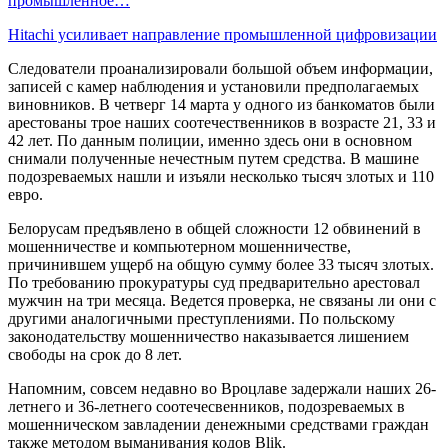
промышленное…
Hitachi усиливает направление промышленной цифровизации
Следователи проанализировали большой объем информации,
записей с камер наблюдения и установили предполагаемых
виновников. В четверг 14 марта у одного из банкоматов были
арестованы трое наших соотечественников в возрасте 21, 33 и
42 лет. По данным полиции, именно здесь они в основном
снимали полученные нечестным путем средства. В машине
подозреваемых нашли и изъяли несколько тысяч злотых и 110
евро.
Белорусам предъявлено в общей сложности 12 обвинений в
мошенничестве и компьютерном мошенничестве,
причинившем ущерб на общую сумму более 33 тысяч злотых.
По требованию прокуратуры суд предварительно арестовал
мужчин на три месяца. Ведется проверка, не связаны ли они с
другими аналогичными преступлениями. По польскому
законодательству мошенничество наказывается лишением
свободы на срок до 8 лет.
Напомним, совсем недавно во Вроцлаве задержали наших 26-
летнего и 36-летнего соотечесвенников, подозреваемых в
мошенническом завладении денежными средствами граждан
также методом выманивания кодов Blik.