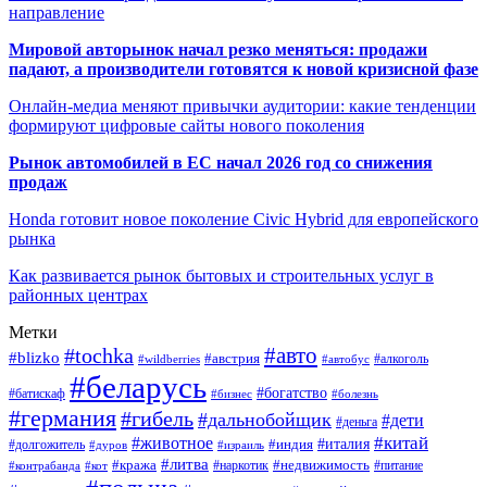
направление
Мировой авторынок начал резко меняться: продажи
падают, а производители готовятся к новой кризисной фазе
Онлайн-медиа меняют привычки аудитории: какие тенденции
формируют цифровые сайты нового поколения
Рынок автомобилей в ЕС начал 2026 год со снижения
продаж
Honda готовит новое поколение Civic Hybrid для европейского
рынка
Как развивается рынок бытовых и строительных услуг в
районных центрах
Метки
#авто
#tochka
#blizko
#австрия
#автобус
#алкоголь
#wildberries
#беларусь
#богатство
#батискаф
#бизнес
#болезнь
#германия
#гибель
#дальнобойщик
#дети
#деньга
#китай
#животное
#италия
#индия
#долгожитель
#дуров
#израиль
#литва
#кража
#недвижимость
#наркотик
#контрабанда
#питание
#кот