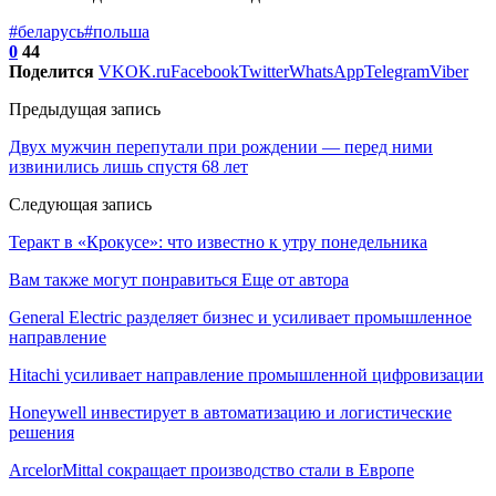
#беларусь
#польша
0
44
Поделится
VK
OK.ru
Facebook
Twitter
WhatsApp
Telegram
Viber
Предыдущая запись
Двух мужчин перепутали при рождении — перед ними
извинились лишь спустя 68 лет
Следующая запись
Теракт в «Крокусе»: что известно к утру понедельника
Вам также могут понравиться
Еще от автора
General Electric разделяет бизнес и усиливает промышленное
направление
Hitachi усиливает направление промышленной цифровизации
Honeywell инвестирует в автоматизацию и логистические
решения
ArcelorMittal сокращает производство стали в Европе