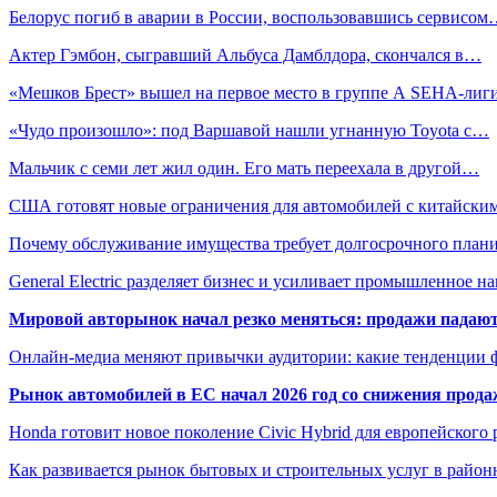
Белорус погиб в аварии в России, воспользовавшись сервисо
Актер Гэмбон, сыгравший Альбуса Дамблдора, скончался в…
«Мешков Брест» вышел на первое место в группе А SEHA-лиг
«Чудо произошло»: под Варшавой нашли угнанную Toyota с…
Мальчик с семи лет жил один. Его мать переехала в другой…
США готовят новые ограничения для автомобилей с китайски
Почему обслуживание имущества требует долгосрочного план
General Electric разделяет бизнес и усиливает промышленное н
Мировой авторынок начал резко меняться: продажи падают,
Онлайн-медиа меняют привычки аудитории: какие тенденции 
Рынок автомобилей в ЕС начал 2026 год со снижения прода
Honda готовит новое поколение Civic Hybrid для европейского
Как развивается рынок бытовых и строительных услуг в район