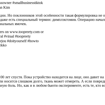
sowner #smallbusinesstiktok
an Kim
ции. Но поклонников этой особенности такая формулировка не о
 даже есть специальный термин: димплэктомия. Операцию начал
циальных ямочек.
ers on www.toopreety.com or
l #viraal #toopreety
rjou #doityourself #howto
zkko
100 лет спустя. Пока устройство находится на лице, оно давит н
 носится слишком долго, ткань может отмереть. А если повреди
ую боль. Но, как и в любом бьюти-эксперименте, есть те, кто 