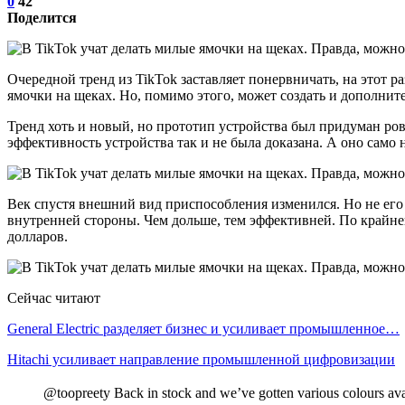
0
42
Поделится
Очередной тренд из TikTok заставляет понервничать, на этот 
ямочки на щеках. Но, помимо этого, может создать и дополни
Тренд хоть и новый, но прототип устройства был придуман ров
эффективность устройства так и не была доказана. А оно само 
Век спустя внешний вид приспособления изменился. Но не его
внутренней стороны. Чем дольше, тем эффективней. По крайней
долларов.
Сейчас читают
General Electric разделяет бизнес и усиливает промышленное…
Hitachi усиливает направление промышленной цифровизации
@toopreety Back in stock and we’ve gotten various colours av