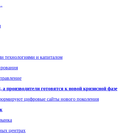
м…
и
ми технологиями и капиталом
ирования
аправление
 а производители готовятся к новой кризисной фазе
формируют цифровые сайты нового поколения
ж
 рынка
ных центрах