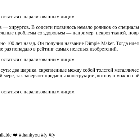
раз — хирургов. В соцсети появилось немало роликов со специа
тельные проблемы со здоровьем — например, некроз тканей, пов
но 100 лет назад. Он получил название Dimple-Maker. Тогда ид
не раз попадало в рейтинг самых нелепых изобретений.
 суть: два шарика, скрепленные между собой толстой металличе
 мере, так заверяют продавцы конструкции, которую можно найт
ailable ❤️ #thankyou #fy #fy