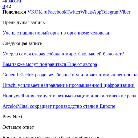
#красота
0
42
Поделится
VK
OK.ru
Facebook
Twitter
WhatsApp
Telegram
Viber
Предыдущая запись
Ученые нашли новый орган в организме человека
Следующая запись
Умерла самая старая собака в мире. Сколько ей было лет?
Вам также могут понравиться
Еще от автора
General Electric разделяет бизнес и усиливает промышленное н
Hitachi усиливает направление промышленной цифровизации
Honeywell инвестирует в автоматизацию и логистические реш
ArcelorMittal сокращает производство стали в Европе
Prev
Next
Оставьте ответ
Ваш электронный адрес не будет опубликован.