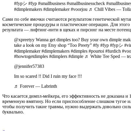
#fypシ #fyp #smallbusiness #smallbusinesscheck #smallbusines
#dimplemakers #dimplemaker #voorjou ♬ Chill Vibes — Toll
Сами по себе ямочки считаются результатом генетической мута
косметические процедуры и пластические операции. Для этого
результата — лифтинг-нити в щеках и пирсинг на месте потен
@xpreetyy Wanna get dimples too? Buy your own dimple mak
take a look on my Etsy shop “Too Preety” #fy #fyp #fypシ #vira
#dimplemaker #dimplemakers #dimples #pourtoi #furdich #voo
#howtogetdimples #dimplers #dimple ♬ White Tee Sped — te
@jennifer57383
Im so scared !! Did I ruin my face !!!
♬ Forever — Labrinth
Что касается димпл-мейкера, его эффективность не доказана и 
временную вмятину. Но если приспособление слишком тугое или
чтобы получить такие травмы, нужно выдержать довольно сильн
буквально.