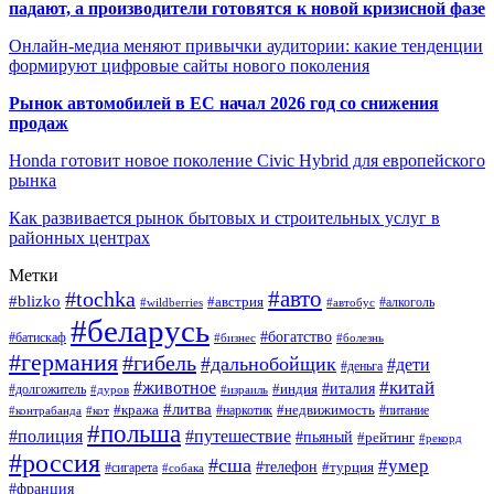
падают, а производители готовятся к новой кризисной фазе
Онлайн-медиа меняют привычки аудитории: какие тенденции
формируют цифровые сайты нового поколения
Рынок автомобилей в ЕС начал 2026 год со снижения
продаж
Honda готовит новое поколение Civic Hybrid для европейского
рынка
Как развивается рынок бытовых и строительных услуг в
районных центрах
Метки
#авто
#tochka
#blizko
#австрия
#автобус
#алкоголь
#wildberries
#беларусь
#богатство
#батискаф
#бизнес
#болезнь
#германия
#гибель
#дальнобойщик
#дети
#деньга
#китай
#животное
#италия
#индия
#долгожитель
#дуров
#израиль
#литва
#кража
#недвижимость
#наркотик
#контрабанда
#питание
#кот
#польша
#полиция
#путешествие
#пьяный
#рейтинг
#рекорд
#россия
#сша
#умер
#телефон
#турция
#сигарета
#собака
#франция