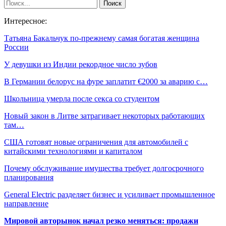
Интересное:
Татьяна Бакальчук по-прежнему самая богатая женщина
России
У девушки из Индии рекордное число зубов
В Германии белорус на фуре заплатит €2000 за аварию с…
Школьница умерла после секса со студентом
Новый закон в Литве затрагивает некоторых работающих
там…
США готовят новые ограничения для автомобилей с
китайскими технологиями и капиталом
Почему обслуживание имущества требует долгосрочного
планирования
General Electric разделяет бизнес и усиливает промышленное
направление
Мировой авторынок начал резко меняться: продажи