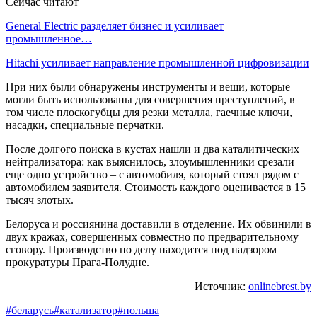
Сейчас читают
General Electric разделяет бизнес и усиливает
промышленное…
Hitachi усиливает направление промышленной цифровизации
При них были обнаружены инструменты и вещи, которые
могли быть использованы для совершения преступлений, в
том числе плоскогубцы для резки металла, гаечные ключи,
насадки, специальные перчатки.
После долгого поиска в кустах нашли и два каталитических
нейтрализатора: как выяснилось, злоумышленники срезали
еще одно устройство – с автомобиля, который стоял рядом с
автомобилем заявителя. Стоимость каждого оценивается в 15
тысяч злотых.
Белоруса и россиянина доставили в отделение. Их обвинили в
двух кражах, совершенных совместно по предварительному
сговору. Производство по делу находится под надзором
прокуратуры Прага-Полудне.
Источник:
onlinebrest.by
#беларусь
#катализатор
#польша