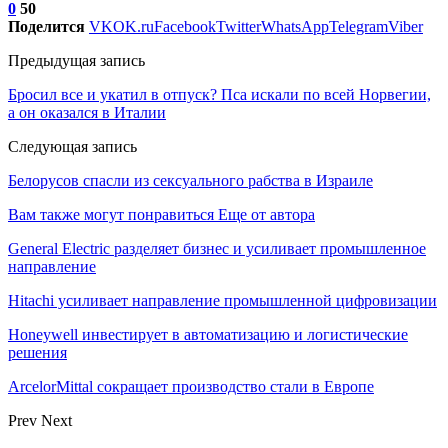
0
50
Поделится
VK
OK.ru
Facebook
Twitter
WhatsApp
Telegram
Viber
Предыдущая запись
Бросил все и укатил в отпуск? Пса искали по всей Норвегии,
а он оказался в Италии
Следующая запись
Белорусов спасли из сексуального рабства в Израиле
Вам также могут понравиться
Еще от автора
General Electric разделяет бизнес и усиливает промышленное
направление
Hitachi усиливает направление промышленной цифровизации
Honeywell инвестирует в автоматизацию и логистические
решения
ArcelorMittal сокращает производство стали в Европе
Prev
Next