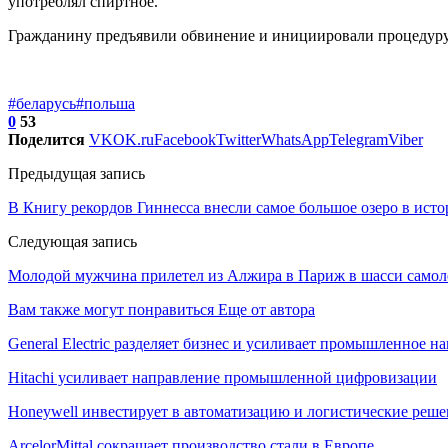
употреблял спиртное.
Гражданину предъявили обвинение и инициировали процедуру
#беларусь
#польша
0
53
Поделится
VK
OK.ru
Facebook
Twitter
WhatsApp
Telegram
Viber
Предыдущая запись
В Книгу рекордов Гиннесса внесли самое большое озеро в ист
Следующая запись
Молодой мужчина прилетел из Алжира в Париж в шасси самол
Вам также могут понравиться
Еще от автора
General Electric разделяет бизнес и усиливает промышленное н
Hitachi усиливает направление промышленной цифровизации
Honeywell инвестирует в автоматизацию и логистические реш
ArcelorMittal сокращает производство стали в Европе