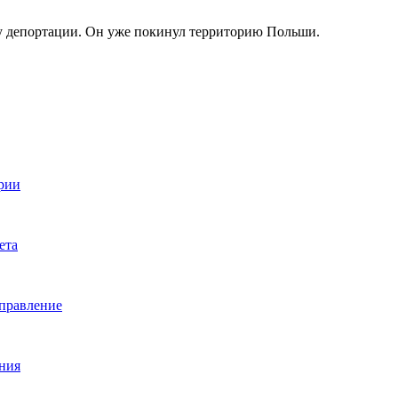
 депортации. Он уже покинул территорию Польши.
ории
ета
аправление
ения