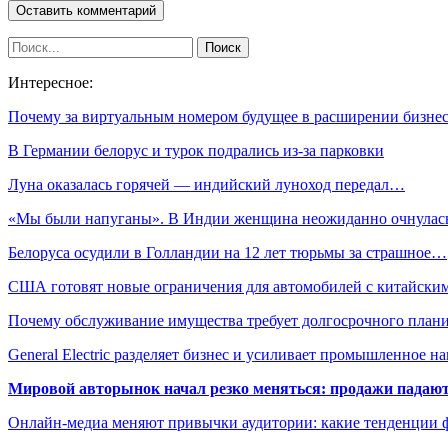
Интересное:
Почему за виртуальным номером будущее в расширении бизне
В Германии белорус и турок подрались из-за парковки
Луна оказалась горячей — индийский луноход передал…
«Мы были напуганы». В Индии женщина неожиданно очнула
Белоруса осудили в Голландии на 12 лет тюрьмы за страшное…
США готовят новые ограничения для автомобилей с китайски
Почему обслуживание имущества требует долгосрочного план
General Electric разделяет бизнес и усиливает промышленное н
Мировой авторынок начал резко меняться: продажи падают,
Онлайн-медиа меняют привычки аудитории: какие тенденции 