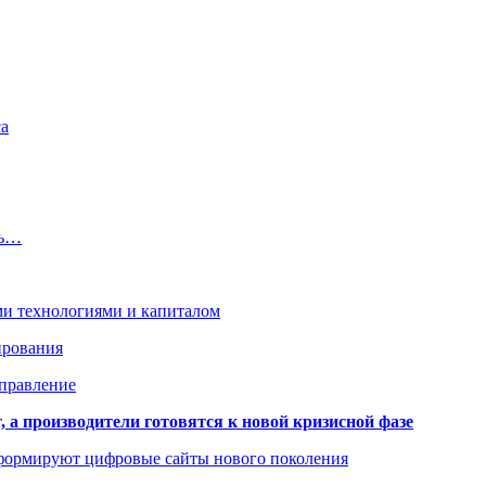
са
сь…
ми технологиями и капиталом
ирования
аправление
 а производители готовятся к новой кризисной фазе
формируют цифровые сайты нового поколения