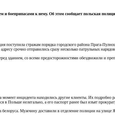
м и боеприпасами к нему. Об этом сообщает польская полици
ция поступила стражам порядка городского района Прага-Пулноц
 адресу срочно отправились сразу несколько патрульных нарядов
ред зданием, со всеми предосторожностями обездвижили и преп
на момент инцидента находились другие клиенты. Их подробно р
лся в Польше нелегально, а его паспорт ранее был изъят прокурат
а белоруса. Мужчину доставили в отделение полиции на улице Яг