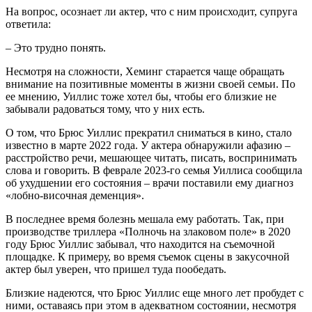
На вопрос, осознает ли актер, что с ним происходит, супруга
ответила:
– Это трудно понять.
Несмотря на сложности, Хеминг старается чаще обращать
внимание на позитивные моменты в жизни своей семьи. По
ее мнению, Уиллис тоже хотел бы, чтобы его близкие не
забывали радоваться тому, что у них есть.
О том, что Брюс Уиллис прекратил сниматься в кино, стало
известно в марте 2022 года. У актера обнаружили афазию –
расстройство речи, мешающее читать, писать, воспринимать
слова и говорить. В феврале 2023-го семья Уиллиса сообщила
об ухудшении его состояния – врачи поставили ему диагноз
«лобно-височная деменция».
В последнее время болезнь мешала ему работать. Так, при
производстве триллера «Полночь на злаковом поле» в 2020
году Брюс Уиллис забывал, что находится на съемочной
площадке. К примеру, во время съемок сцены в закусочной
актер был уверен, что пришел туда пообедать.
Близкие надеются, что Брюс Уиллис еще много лет пробудет с
ними, оставаясь при этом в адекватном состоянии, несмотря