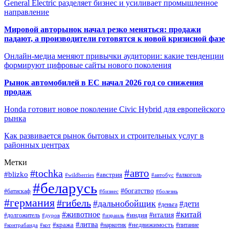
General Electric разделяет бизнес и усиливает промышленное
направление
Мировой авторынок начал резко меняться: продажи
падают, а производители готовятся к новой кризисной фазе
Онлайн-медиа меняют привычки аудитории: какие тенденции
формируют цифровые сайты нового поколения
Рынок автомобилей в ЕС начал 2026 год со снижения
продаж
Honda готовит новое поколение Civic Hybrid для европейского
рынка
Как развивается рынок бытовых и строительных услуг в
районных центрах
Метки
#авто
#tochka
#blizko
#австрия
#автобус
#алкоголь
#wildberries
#беларусь
#богатство
#батискаф
#бизнес
#болезнь
#германия
#гибель
#дальнобойщик
#дети
#деньга
#китай
#животное
#италия
#индия
#долгожитель
#дуров
#израиль
#литва
#кража
#недвижимость
#наркотик
#контрабанда
#питание
#кот