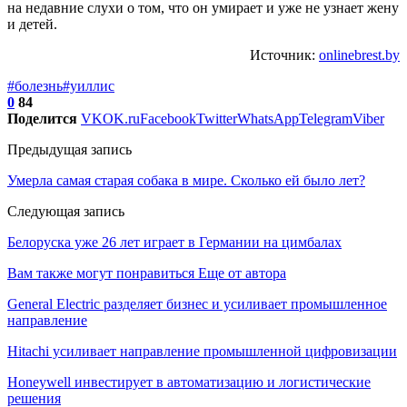
на недавние слухи о том, что он умирает и уже не узнает жену
и детей.
Источник:
onlinebrest.by
#болезнь
#уиллис
0
84
Поделится
VK
OK.ru
Facebook
Twitter
WhatsApp
Telegram
Viber
Предыдущая запись
Умерла самая старая собака в мире. Сколько ей было лет?
Следующая запись
Белоруска уже 26 лет играет в Германии на цимбалах
Вам также могут понравиться
Еще от автора
General Electric разделяет бизнес и усиливает промышленное
направление
Hitachi усиливает направление промышленной цифровизации
Honeywell инвестирует в автоматизацию и логистические
решения