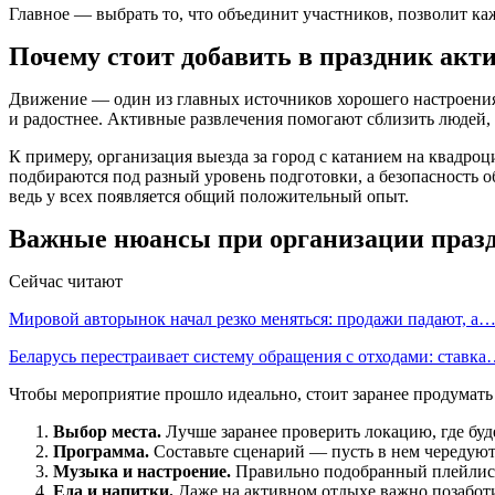
Главное — выбрать то, что объединит участников, позволит ка
Почему стоит добавить в праздник акт
Движение — один из главных источников хорошего настроения. 
и радостнее. Активные развлечения помогают сблизить людей, 
К примеру, организация выезда за город с катанием на квадр
подбираются под разный уровень подготовки, а безопасность
ведь у всех появляется общий положительный опыт.
Важные нюансы при организации праз
Сейчас читают
Мировой авторынок начал резко меняться: продажи падают, а
Беларусь перестраивает систему обращения с отходами: ставк
Чтобы мероприятие прошло идеально, стоит заранее продумать 
Выбор места.
Лучше заранее проверить локацию, где буде
Программа.
Составьте сценарий — пусть в нем чередуют
Музыка и настроение.
Правильно подобранный плейлист 
Еда и напитки.
Даже на активном отдыхе важно позаботит