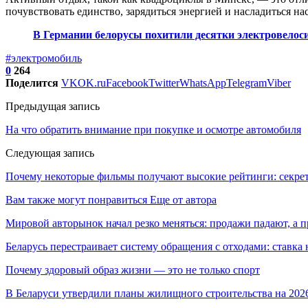
почувствовать единство, зарядиться энергией и насладиться на
В Германии белорусы похитили десятки электровелос
#электромобиль
0
264
Поделится
VK
OK.ru
Facebook
Twitter
WhatsApp
Telegram
Viber
Предыдущая запись
На что обратить внимание при покупке и осмотре автомобиля
Следующая запись
Почему некоторые фильмы получают высокие рейтинги: секрет
Вам также могут понравиться
Еще от автора
Мировой авторынок начал резко меняться: продажи падают, а 
Беларусь перестраивает систему обращения с отходами: ставк
Почему здоровый образ жизни — это не только спорт
В Беларуси утвердили планы жилищного строительства на 202