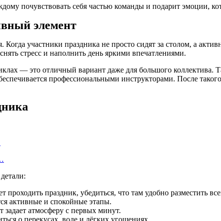
ждому почувствовать себя частью команды и подарит эмоции, ко
ивный элемент
Когда участники праздника не просто сидят за столом, а активн
снять стресс и наполнить день яркими впечатлениями.
оциклах — это отличный вариант даже для большого коллектива.
 обеспечивается профессиональными инструкторами. После тако
дника
…
а…
детали:
т проходить праздник, убедиться, что там удобно разместить вс
ся активные и спокойные этапы.
задает атмосферу с первых минут.
ься о перекусах, воде и лёгких угощениях.