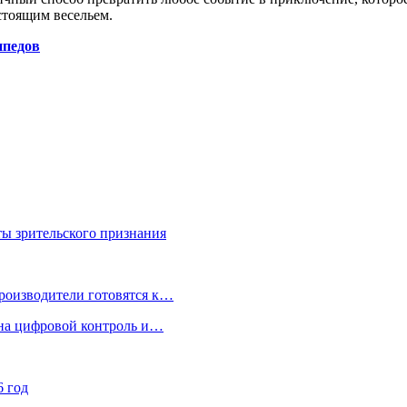
стоящим весельем.
ипедов
ы зрительского признания
производители готовятся к…
а на цифровой контроль и…
6 год