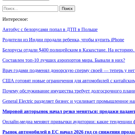
Интересное:
Автобус с белорусами попал в ДТП в Польше
Родители из Индии продали ребенка, чтобы купить iPhone
Белорусы отдали $400 полицейским в Казахстане. На истори
Составлен топ-10 лучших аэропортов мира. Бывали в них?
Врач годами подменял донорскую сперму своей — теперь у н
США готовят новые ограничения для автомобилей с китайски
Почему обслуживание имущества требует долгосрочного план
General Electric разделяет бизнес и усиливает промышленное н
Мировой авторынок начал резко меняться: продажи падают,
Онлайн-медиа меняют привычки аудитории: какие тенденции 
Рынок автомобилей в ЕС начал 2026 год со снижения прода