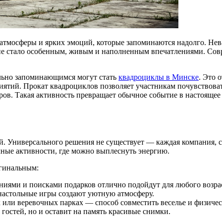
атмосферы и ярких эмоций, которые запоминаются надолго. Нева
ие стало особенным, живым и наполненным впечатлениями. Сов
льно запоминающимся могут стать
квадроциклы в Минске
. Это 
ятий. Прокат квадроциклов позволяет участникам почувствовать
ов. Такая активность превращает обычное событие в настоящее
. Универсального решения не существует — каждая компания, се
ные активности, где можно выплеснуть энергию.
игинальным:
ниями и поисками подарков отлично подойдут для любого возра
настольные игры создают уютную атмосферу.
 или веревочных парках — способ совместить веселье и физичес
 гостей, но и оставит на память красивые снимки.