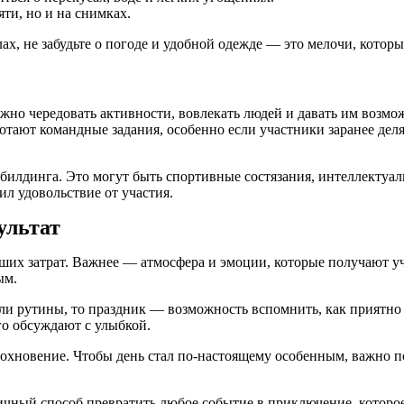
ти, но и на снимках.
ах, не забудьте о погоде и удобной одежде — это мелочи, котор
жно чередовать активности, вовлекать людей и давать им возмо
ают командные задания, особенно если участники заранее деля
илдинга. Это могут быть спортивные состязания, интеллектуаль
л удовольствие от участия.
ультат
ших затрат. Важнее — атмосфера и эмоции, которые получают уч
ым.
и рутины, то праздник — возможность вспомнить, как приятно 
го обсуждают с улыбкой.
дохновение. Чтобы день стал по-настоящему особенным, важно п
ичный способ превратить любое событие в приключение, которое