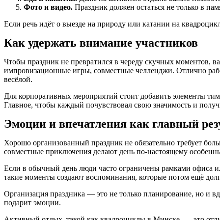
Фото и видео.
Праздник должен остаться не только в памя
Если речь идёт о выезде на природу или катании на квадроцикл
Как удержать внимание участников
Чтобы праздник не превратился в череду скучных моментов, ва
импровизационные игры, совместные челленджи. Отлично работ
весёлой.
Для корпоративных мероприятий стоит добавить элементы тимб
Главное, чтобы каждый почувствовал свою значимость и получи
Эмоции и впечатления как главный рез
Хорошо организованный праздник не обязательно требует боль
совместные приключения делают день по-настоящему особенн
Если в обычный день люди часто ограничены рамками офиса ил
такие моменты создают воспоминания, которые потом ещё дол
Организация праздника — это не только планирование, но и в
подарит эмоции.
Активный отдых, такой как
квадроциклы в Минске
, — это отл