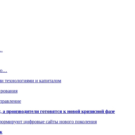
ю…
его…
ми технологиями и капиталом
ирования
аправление
 а производители готовятся к новой кризисной фазе
формируют цифровые сайты нового поколения
ж