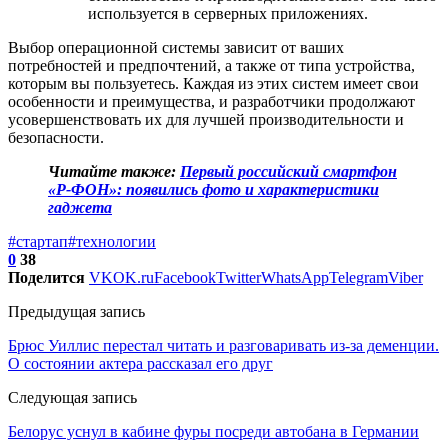
используется в серверных приложениях.
Выбор операционной системы зависит от ваших
потребностей и предпочтений, а также от типа устройства,
которым вы пользуетесь. Каждая из этих систем имеет свои
особенности и преимущества, и разработчики продолжают
усовершенствовать их для лучшей производительности и
безопасности.
Читайте также:
Первый российский смартфон
«Р-ФОН»: появились фото и характеристики
гаджета
#стартап
#технологии
0
38
Поделится
VK
OK.ru
Facebook
Twitter
WhatsApp
Telegram
Viber
Предыдущая запись
Брюс Уиллис перестал читать и разговаривать из-за деменции.
О состоянии актера рассказал его друг
Следующая запись
Белорус уснул в кабине фуры посреди автобана в Германии