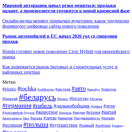
Мировой авторынок начал резко меняться: продажи
падают, а производители готовятся к новой кризисной фазе
Онлайн-медиа меняют привычки аудитории: какие тенденции
формируют цифровые сайты нового поколения
Рынок автомобилей в ЕС начал 2026 год со снижения
продаж
Honda готовит новое поколение Civic Hybrid для европейского
рынка
Как развивается рынок бытовых и строительных услуг в
районных центрах
Метки
#авто
#tochka
#blizko
#австрия
#автобус
#алкоголь
#wildberries
#беларусь
#богатство
#батискаф
#бизнес
#болезнь
#германия
#гибель
#дальнобойщик
#дети
#деньга
#китай
#животное
#италия
#индия
#долгожитель
#дуров
#израиль
#литва
#кража
#недвижимость
#наркотик
#контрабанда
#питание
#кот
#польша
#полиция
#путешествие
#пьяный
#рейтинг
#рекорд