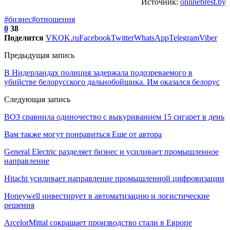
Источник:
onlinebrest.by
#бизнес
#отношения
0
38
Поделится
VK
OK.ru
Facebook
Twitter
WhatsApp
Telegram
Viber
Предыдущая запись
В Нидерландах полиция задержала подозреваемого в
убийстве белорусского дальнобойщика. Им оказался белорус
Следующая запись
ВОЗ сравнила одиночество с выкуриванием 15 сигарет в день
Вам также могут понравиться
Еще от автора
General Electric разделяет бизнес и усиливает промышленное
направление
Hitachi усиливает направление промышленной цифровизации
Honeywell инвестирует в автоматизацию и логистические
решения
ArcelorMittal сокращает производство стали в Европе