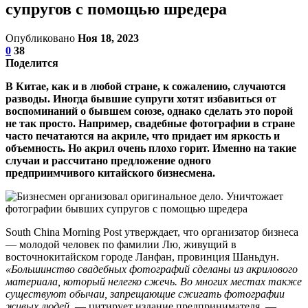
супругов с помощью шредера
Опубликовано
Ноя 18, 2023
0
38
Поделится
В Китае, как и в любой стране, к сожалению, случаются
разводы. Иногда бывшие супруги хотят избавиться от
воспоминаний о бывшем союзе, однако сделать это порой
не так просто. Например, свадебные фотографии в стране
часто печатаются на акриле, что придает им яркость и
объемность. Но акрил очень плохо горит. Именно на такие
случаи и рассчитано предложение одного
предприимчивого китайского бизнесмена.
South China Morning Post утверждает, что организатор бизнеса
— молодой человек по фамилии Лю, живущий в
восточнокитайском городе Ланфан, провинция Шаньдун.
«Большинство свадебных фотографий сделаны из акрилового
материала, который нелегко сжечь. Во многих местах также
существуют обычаи, запрещающие сжигать фотографии
живых людей
,
— цитирует издание предпринимателя. —