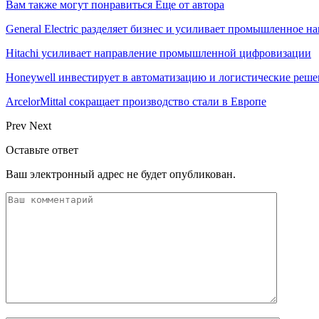
Вам также могут понравиться
Еще от автора
General Electric разделяет бизнес и усиливает промышленное н
Hitachi усиливает направление промышленной цифровизации
Honeywell инвестирует в автоматизацию и логистические реш
ArcelorMittal сокращает производство стали в Европе
Prev
Next
Оставьте ответ
Ваш электронный адрес не будет опубликован.