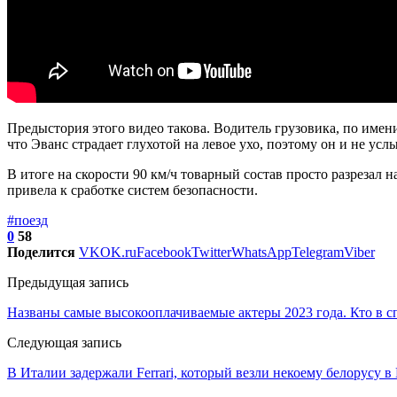
Предыстория этого видео такова. Водитель грузовика, по име
что Эванс страдает глухотой на левое ухо, поэтому он и не у
В итоге на скорости 90 км/ч товарный состав просто разрезал 
привела к сработке систем безопасности.
#поезд
0
58
Поделится
VK
OK.ru
Facebook
Twitter
WhatsApp
Telegram
Viber
Предыдущая запись
Названы самые высокооплачиваемые актеры 2023 года. Кто в с
Следующая запись
В Италии задержали Ferrari, который везли некоему белорусу 