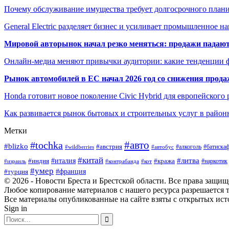
Почему обслуживание имущества требует долгосрочного план
General Electric разделяет бизнес и усиливает промышленное н
Мировой авторынок начал резко меняться: продажи падают,
Онлайн-медиа меняют привычки аудитории: какие тенденции 
Рынок автомобилей в ЕС начал 2026 год со снижения прода
Honda готовит новое поколение Civic Hybrid для европейского
Как развивается рынок бытовых и строительных услуг в район
Метки
#авто
#tochka
#blizko
#австрия
#автобус
#алкоголь
#батиска
#wildberries
#китай
#литва
#италия
#индия
#кража
#наркотик
#контрабанда
#израиль
#кот
#умер
#турция
#франция
© 2026 - Новости Бреста и Брестской области. Все права защи
Любое копирование материалов с нашего ресурса разрешается т
Все материалы опубликованные на сайте взяты с открытых исто
Sign in