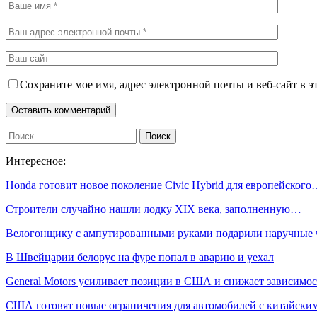
Сохраните мое имя, адрес электронной почты и веб-сайт в э
Интересное:
Honda готовит новое поколение Civic Hybrid для европейског
Строители случайно нашли лодку XIX века, заполненную…
Велогонщику с ампутированными руками подарили наручные
В Швейцарии белорус на фуре попал в аварию и уехал
General Motors усиливает позиции в США и снижает зависимо
США готовят новые ограничения для автомобилей с китайски