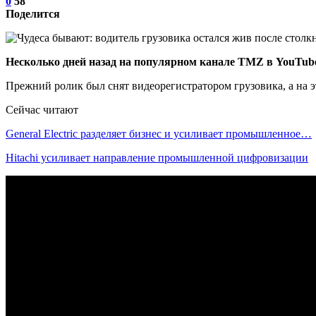
0
58
Поделится
Несколько дней назад на популярном канале TMZ в YouTube 
Прежний ролик был снят видеорегистратором грузовика, а на эт
Сейчас читают
General Electric разделяет бизнес и усиливает промышленное…
Hitachi усиливает направление промышленной цифровизации