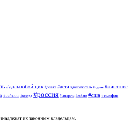
ль
#дальнобойщик
#дети
#животное
#деньга
#долгожитель
#дуров
#россия
#сша
й
#телефон
#рейтинг
#сигарета
#рекорд
#собака
ринадлежат их законным владельцам.