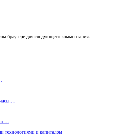
том браузере для следующего комментария.
о…
 часы.…
сть…
ми технологиями и капиталом