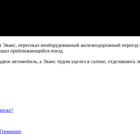
ни Эванс, пересекал необорудованный железнодорожный переезд 
слышал приближающийся поезд.
надвое автомобиль, а Эванс чудом уцелел в салоне, отделавшись
писке?
в Германию