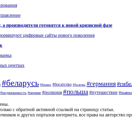
ирования
аправление
 а производители готовятся к новой кризисной фазе
формируют цифровые сайты нового поколения
ж
 рынка
ных центрах
#беларусь
#германия
#гибе
#богатство
ф
#бизнес
#болезнь
#польша
#полиция
#путешествие
#пьяны
#недвижимость
#питание
щены.
олько с обратной активной ссылкой на страницу статьи.
чников и других порталов интернета, все права на авторство п