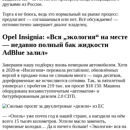
друзьями из России.
Торга я не боюсь, ведь это нормальный на рынке процесс:
предлагают — соглашаешься или нет. Всё обсуждаемо! —
оптимистично завершает диалог владелец.
Opel
Insignia
: «Вся „экология“ на месте
— недавно полный бак жидкости
AdBlue
залил»
Завершим нашу подборку вновь немецким автомобилем. Хотя
в 2020-м «Инсигния» пережила рестайлинг, обновлённых
версий в продаже пока не слишком много — пара десятков,
дореформенные же исчисляются сотнями. Так, за пятилетний
универсал с пробегом 219 тыс. км просят $18 150. Машина
оборудована восьмиступенчатым «автоматом» и
битурбированным дизелем 2.0 CDTi.
— «Опель» уже почти год в нашей стране, а наездили на нём
всего 15 тысяч километров. Успели масло заменить,
тормозные колодки… Да и ничего больше! «Экология» вся на