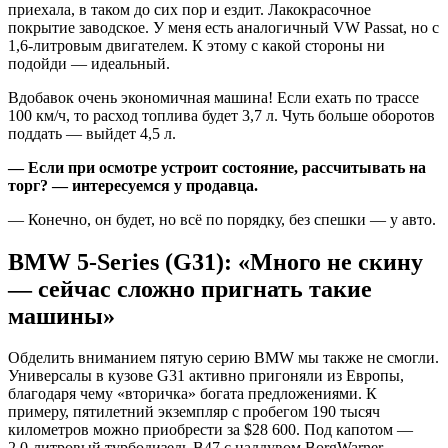
приехала, в таком до сих пор и ездит. Лакокрасочное
покрытие заводское. У меня есть аналогичный VW Passat, но с
1,6-литровым двигателем. К этому с какой стороны ни
подойди — идеальный.
Вдобавок очень экономичная машина! Если ехать по трассе
100 км/ч, то расход топлива будет 3,7 л. Чуть больше оборотов
поддать — выйдет 4,5 л.
— Если при осмотре устроит состояние, рассчитывать на
торг?
— интересуемся у продавца.
— Конечно, он будет, но всё по порядку, без спешки — у авто.
BMW
5-
Series
(
G
31): «Много не скину
— сейчас сложно пригнать такие
машины»
Обделить вниманием пятую серию BMW мы также не смогли.
Универсалы в кузове G31 активно пригоняли из Европы,
благодаря чему «вторичка» богата предложениями. К
примеру, пятилетний экземпляр с пробегом 190 тысяч
километров можно приобрести за $28 600. Под капотом —
2,0-литровый турбодизель B47 с наддувом BorgWarner,