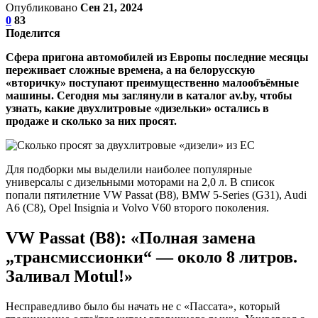
Опубликовано
Сен 21, 2024
0
83
Поделится
Сфера пригона автомобилей из Европы последние месяцы
переживает сложные времена, а на белорусскую
«вторичку» поступают преимущественно малообъёмные
машины. Сегодня мы заглянули в каталог av.by, чтобы
узнать, какие двухлитровые «дизельки» остались в
продаже и сколько за них просят.
Для подборки мы выделили наиболее популярные
универсалы с дизельными моторами на 2,0 л. В список
попали пятилетние VW Passat (B8), BMW 5-Series (G31), Audi
A6 (C8), Opel Insignia и Volvo V60 второго поколения.
VW
Passat
(
B
8): «Полная замена
„трансмиссионки“ — около 8 литров.
Заливал
Motul!
»
Несправедливо было бы начать не с «Пассата», который