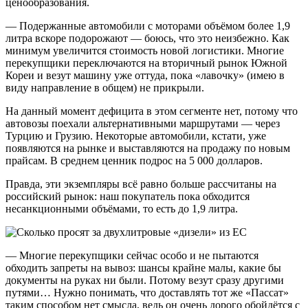
ценообразования.
— Подержанные автомобили с моторами объёмом более 1,9
литра вскоре подорожают — боюсь, что это неизбежно. Как
минимум увеличится стоимость новой логистики. Многие
перекупщики переключаются на вторичный рынок Южной
Кореи и везут машину уже оттуда, пока «лавочку» (имею в
виду направление в общем) не прикрыли.
На данный момент дефицита в этом сегменте нет, потому что
автовозы поехали альтернативными маршрутами — через
Турцию и Грузию. Некоторые автомобили, кстати, уже
появляются на рынке и выставляются на продажу по новым
прайсам. В среднем ценник подрос на 5 000 долларов.
Правда, эти экземпляры всё равно больше рассчитаны на
российский рынок: наш покупатель пока обходится
несанкционными объёмами, то есть до 1,9 литра.
— Многие перекупщики сейчас особо и не пытаются
обходить запреты на вывоз: шансы крайне малы, какие бы
документы на руках ни были. Потому везут сразу другими
путями… Нужно понимать, что доставлять тот же «Пассат»
таким способом нет смысла, ведь он очень дорого обойдётся с