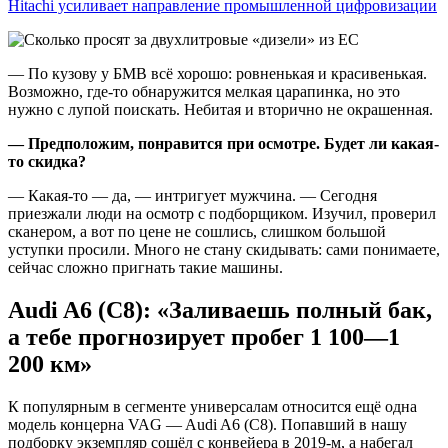
Hitachi усиливает направление промышленной цифровизации
— По кузову у БМВ всё хорошо: ровненькая и красивенькая.
Возможно, где-то обнаружится мелкая царапинка, но это
нужно с лупой поискать. Небитая и вторично не окрашенная.
— Предположим, понравится при осмотре. Будет ли какая-
то скидка?
— Какая-то — да, — интригует мужчина. — Сегодня
приезжали люди на осмотр с подборщиком. Изучил, проверил
сканером, а вот по цене не сошлись, слишком большой
уступки просили. Много не стану скидывать: сами понимаете,
сейчас сложно пригнать такие машины.
Audi
A
6 (
C
8): «Заливаешь полный бак,
а тебе прогнозирует пробег 1 100—1
200 км»
К популярным в сегменте универсалам относится ещё одна
модель концерна VAG — Audi A6 (С8). Попавший в нашу
подборку экземпляр сошёл с конвейера в 2019-м, а набегал