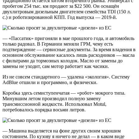
традиционно остаётся хитом вторичного рынка. Универсал с
пробегом 254 тыс. км продают за $22 500. Он оснащён
двухлитровым дизельным двигателем семейства TDI (150 л.
с.) и роботизированной КПП. Год выпуска — 2019-й.
— «Пассатик» пригоняли в мае прошлого года, и автомобиль
только радовал. В Германии меняли ГРМ, чему есть
подтверждение — сервисные документы. За время владения в
основном обслуживание касалось лишь расходников — масла
с фильтрами да тормозных колодок. Масло от замены до
замены не уходит, сам мотор работает как часики.
Из не совсем стандартного — удалена «экология». Систему
AdBlue отшили и программно, и физически.
Коробка здесь семиступенчатая — «робот» мокрого типа.
Минувшим летом производил полную замену
трансмиссионной жидкости. Использовал Motul,
потребовалось порядка восьми литров.
— Машина выделяется на фоне других своим хорошим
состоянием. По кузову я ничего не делал — в каком виде