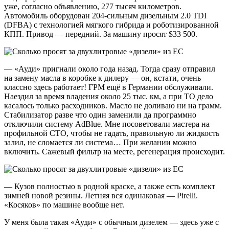
уже, согласно объявлению, 277 тысяч километров.
Автомобиль оборудован 204-сильным дизельным 2.0 TDI
(DFBA) с технологией мягкого гибрида и роботизированной
КПП. Привод — передний. За машину просят $33 500.
— «Ауди» пригнали около года назад. Тогда сразу отправил
на замену масла в коробке к дилеру — он, кстати, очень
классно здесь работает! ГРМ ещё в Германии обслуживали.
Наездил за время владения около 25 тыс. км, а при ТО дело
касалось только расходников. Масло не доливаю ни на грамм.
Стабилизатор разве что один заменили да программно
отключили систему AdBlue. Мне посоветовали мастера на
профильной СТО, чтобы не гадать, правильную ли жидкость
залил, не сломается ли система… При желании можно
включить. Сажевый фильтр на месте, регенерация происходит.
— Кузов полностью в родной краске, а также есть комплект
зимней новой резины. Летняя вся одинаковая — Pirelli.
«Косяков» по машине вообще нет.
У меня была такая «Ауди» с обычным дизелем — здесь уже с