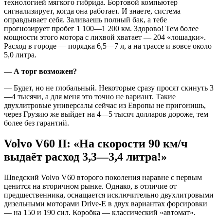
технологией мягкого гибрида. Бортовой компьютер
сигнализирует, когда она работает. И знаете, система
оправдывает себя. Заливаешь полный бак, а тебе
прогнозирует пробег 1 100—1 200 км. Здорово! Тем более
мощности этого мотора с лихвой хватает — 204 «лошадки».
Расход в городе — порядка 6,5—7 л, а на трассе и вовсе около
5,0 литра.
— А торг возможен?
— Будет, но не глобальный. Некоторые сразу просят скинуть 3
—4 тысячи, а для меня это точно не вариант. Такие
двухлитровые универсалы сейчас из Европы не пригонишь,
через Грузию же выйдет на 4—5 тысяч долларов дороже, тем
более без гарантий.
Volvo
V
60
II
: «На скорости 90 км/ч
выдаёт расход 3,3—3,4 литра!»
Шведский Volvo V60 второго поколения наравне с первым
ценится на вторичном рынке. Однако, в отличие от
предшественника, оснащается исключительно двухлитровыми
дизельными моторами Drive-E
в двух вариантах форсировки
— на 150 и 190 сил. Коробка — классический «автомат».