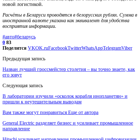
новой логистикой.
Расчёты в Беларуси проводятся в белорусских рублях. Сумма в
иностранной валюте указана как эквивалент для удобства
восприятия информации.
#авто
#беларусь
0
83
Поделится
VK
OK.ru
Facebook
Twitter
WhatsApp
Telegram
Viber
Предыдущая запись
Назван лучший гроссмейстер столетия – вы точно знаете, как
его зовут
Следующая запись
В лаборатории изучили «осколок корабля инопланетян» и
пришли к неутешительным выводам
Вам также могут понравиться
Еще от автора
General Electric разделяет бизнес и усиливает промышленное
направление
Hitachi усиливает направление промышленной цифровизации