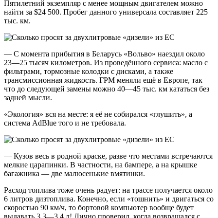
Пятилетний экземпляр с менее мощным двигателем можно
найти за $24 500. Пробег данного универсала составляет 225
тыс. км.
— С момента прибытия в Беларусь «Вольво» наездил около
23—25 тысяч километров. Из проведённого сервиса: масло с
фильтрами, тормозные колодки с дисками, а также
трансмиссионная жидкость. ГРМ меняли ещё в Европе, так
что до следующей замены можно 40—45 тыс. км кататься без
задней мысли.
«Экология» вся на месте: я её не собирался «глушить», а
система AdBlue того и не требовала.
— Кузов весь в родной краске, разве что местами встречаются
мелкие царапинки. В частности, на бампере, а на крышке
багажника — две малюсенькие вмятинки.
Расход топлива тоже очень радует: на трассе получается около
6 литров дизтоплива. Конечно, если «тошнить» и двигаться со
скоростью 90 км/ч, то бортовой компьютер вообще будет
выдавать 3,3—3,4 л! Лично проверил, когда возвращался с