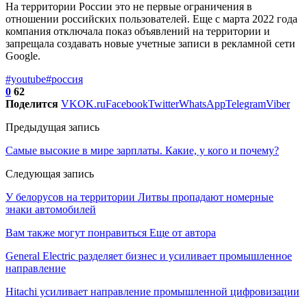
На территории России это не первые ограничения в
отношении российских пользователей. Еще с марта 2022 года
компания отключала показ объявлений на территории и
запрещала создавать новые учетные записи в рекламной сети
Google.
#youtube
#россия
0
62
Поделится
VK
OK.ru
Facebook
Twitter
WhatsApp
Telegram
Viber
Предыдущая запись
Самые высокие в мире зарплаты. Какие, у кого и почему?
Следующая запись
У белорусов на территории Литвы пропадают номерные
знаки автомобилей
Вам также могут понравиться
Еще от автора
General Electric разделяет бизнес и усиливает промышленное
направление
Hitachi усиливает направление промышленной цифровизации