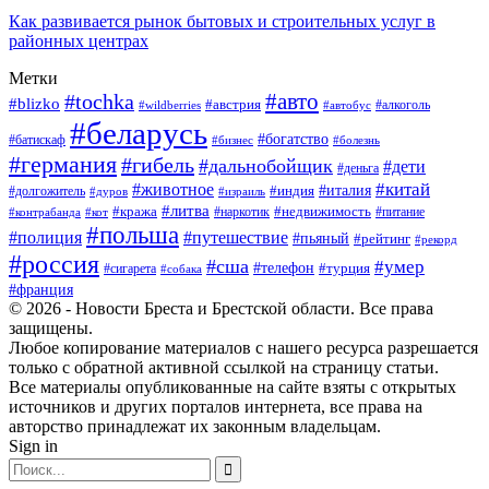
Как развивается рынок бытовых и строительных услуг в
районных центрах
Метки
#авто
#tochka
#blizko
#австрия
#автобус
#алкоголь
#wildberries
#беларусь
#богатство
#батискаф
#бизнес
#болезнь
#германия
#гибель
#дальнобойщик
#дети
#деньга
#китай
#животное
#италия
#индия
#долгожитель
#дуров
#израиль
#литва
#кража
#недвижимость
#наркотик
#контрабанда
#питание
#кот
#польша
#полиция
#путешествие
#пьяный
#рейтинг
#рекорд
#россия
#сша
#умер
#телефон
#турция
#сигарета
#собака
#франция
© 2026 - Новости Бреста и Брестской области. Все права
защищены.
Любое копирование материалов с нашего ресурса разрешается
только с обратной активной ссылкой на страницу статьи.
Все материалы опубликованные на сайте взяты с открытых
источников и других порталов интернета, все права на
авторство принадлежат их законным владельцам.
Sign in