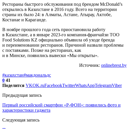
Рестораны быстрого обслуживания под брендом McDonald’s
открылись в Казахстане в 2016 году. Всего на территории
страны их было 24: в Алматы, Астане, Атырау, Актобе,
Костанае и Караганде.
В ноябре прошлого года сеть приостановила работу
в Казахстане, а в январе 2023-го компания-франчайзи ТОО
Food Solutions KZ официально объявила об уходе бренда
и переименовании ресторанов. Причиной назвали проблемы
с поставками. Позже на ресторанах, как
и в Минске, появились вывески «Мы открыты».
Источник:
onlinebrest.by
#казахстан
#макдональдс
0
41
Поделится
VK
OK.ru
Facebook
Twitter
WhatsApp
Telegram
Viber
Предыдущая запись
Первый российский смартфон «Р-ФОН»: появились фото и
характеристики гаджета
Следующая запись