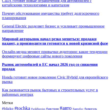
США готовят новые ограничения для автомобилей с
китайскими технологиями и капиталом
Почему обслуживание имущества требует долгосрочного
планирования
General Electric разделяет бизнес и усиливает промышленное
направление
Мировой авторынок начал резко меняться: продажи
падают, а производители готовятся к новой кризисной фазе
Онлайн-медиа меняют привычки аудитории: какие тенденции
формируют цифровые сайты нового поколения
Рынок автомобилей в ЕС начал 2026 год со снижения
продаж
Honda готовит новое поколение Civic Hybrid для европейского
рынка
Как развивается рынок бытовых и строительных услуг в
районных центрах
Метки
#авто
#tochka
#blizko
#австрия
#автобус
#алкоголь
#wildberries