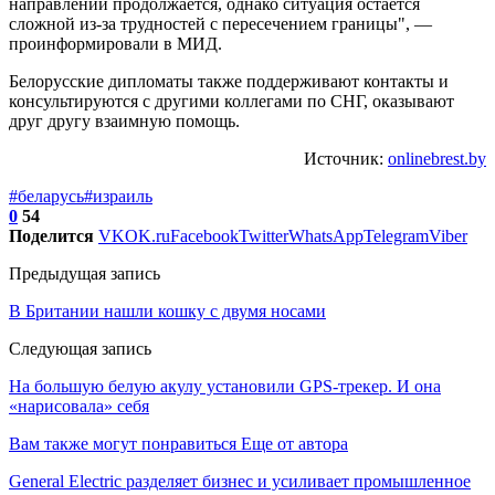
направлении продолжается, однако ситуация остается
сложной из-за трудностей с пересечением границы", —
проинформировали в МИД.
Белорусские дипломаты также поддерживают контакты и
консультируются с другими коллегами по СНГ, оказывают
друг другу взаимную помощь.
Источник:
onlinebrest.by
#беларусь
#израиль
0
54
Поделится
VK
OK.ru
Facebook
Twitter
WhatsApp
Telegram
Viber
Предыдущая запись
В Британии нашли кошку с двумя носами
Следующая запись
На большую белую акулу установили GPS-трекер. И она
«нарисовала» себя
Вам также могут понравиться
Еще от автора
General Electric разделяет бизнес и усиливает промышленное