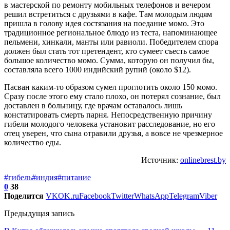
в мастерской по ремонту мобильных телефонов и вечером
решил встретиться с друзьями в кафе. Там молодым людям
пришла в голову идея состязания на поедание момо. Это
традиционное региональное блюдо из теста, напоминающее
пельмени, хинкали, манты или равиоли. Победителем спора
должен был стать тот претендент, кто сумеет съесть самое
большое количество момо. Сумма, которую он получил бы,
составляла всего 1000 индийский рупий (около $12).
Пасван каким-то образом сумел проглотить около 150 момо.
Сразу после этого ему стало плохо, он потерял сознание, был
доставлен в больницу, где врачам оставалось лишь
констатировать смерть парня. Непосредственную причину
гибели молодого человека установит расследование, но его
отец уверен, что сына отравили друзья, а вовсе не чрезмерное
количество еды.
Источник:
onlinebrest.by
#гибель
#индия
#питание
0
38
Поделится
VK
OK.ru
Facebook
Twitter
WhatsApp
Telegram
Viber
Предыдущая запись