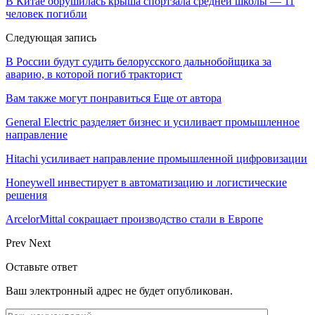
В Китае обрушилась крыша спортзала средней школы — 11
человек погибли
Следующая запись
В России будут судить белорусского дальнобойщика за
аварию, в которой погиб тракторист
Вам также могут понравиться
Еще от автора
General Electric разделяет бизнес и усиливает промышленное
направление
Hitachi усиливает направление промышленной цифровизации
Honeywell инвестирует в автоматизацию и логистические
решения
ArcelorMittal сокращает производство стали в Европе
Prev
Next
Оставьте ответ
Ваш электронный адрес не будет опубликован.