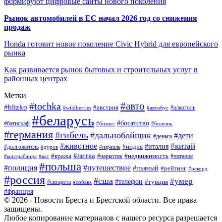
формируют цифровые сайты нового поколения
Рынок автомобилей в ЕС начал 2026 год со снижения
продаж
Honda готовит новое поколение Civic Hybrid для европейского
рынка
Как развивается рынок бытовых и строительных услуг в
районных центрах
Метки
#авто
#tochka
#blizko
#австрия
#автобус
#алкоголь
#wildberries
#беларусь
#богатство
#батискаф
#бизнес
#болезнь
#германия
#гибель
#дальнобойщик
#дети
#деньга
#китай
#животное
#италия
#индия
#долгожитель
#дуров
#израиль
#литва
#кража
#недвижимость
#наркотик
#контрабанда
#питание
#кот
#польша
#полиция
#путешествие
#пьяный
#рейтинг
#рекорд
#россия
#сша
#умер
#телефон
#турция
#сигарета
#собака
#франция
© 2026 - Новости Бреста и Брестской области. Все права
защищены.
Любое копирование материалов с нашего ресурса разрешается