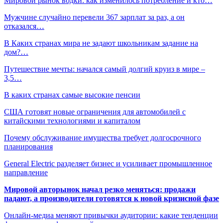
Мировой рынок водки: как изменилось потребление и кто…
Мужчине случайно перевели 367 зарплат за раз, а он
отказался…
В Каких странах мира не задают школьникам задание на
дом?…
Путешествие мечты: начался самый долгий круиз в мире –
3,5…
В каких странах самые высокие пенсии
США готовят новые ограничения для автомобилей с
китайскими технологиями и капиталом
Почему обслуживание имущества требует долгосрочного
планирования
General Electric разделяет бизнес и усиливает промышленное
направление
Мировой авторынок начал резко меняться: продажи
падают, а производители готовятся к новой кризисной фазе
Онлайн-медиа меняют привычки аудитории: какие тенденции