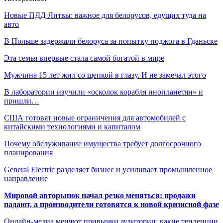
Новые ПДД Литвы: важное для белорусов, едущих туда на
авто
В Польше задержали белоруса за попытку поджога в Гданьске
Эта семья впервые стала самой богатой в мире
Мужчина 15 лет жил со щепкой в глазу. И не замечал этого
В лаборатории изучили «осколок корабля инопланетян» и
пришли…
США готовят новые ограничения для автомобилей с
китайскими технологиями и капиталом
Почему обслуживание имущества требует долгосрочного
планирования
General Electric разделяет бизнес и усиливает промышленное
направление
Мировой авторынок начал резко меняться: продажи
падают, а производители готовятся к новой кризисной фазе
Онлайн-медиа меняют привычки аудитории: какие тенденции