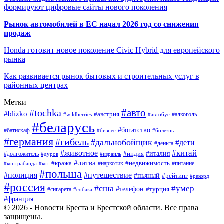
формируют цифровые сайты нового поколения
Рынок автомобилей в ЕС начал 2026 год со снижения
продаж
Honda готовит новое поколение Civic Hybrid для европейского
рынка
Как развивается рынок бытовых и строительных услуг в
районных центрах
Метки
#авто
#tochka
#blizko
#австрия
#автобус
#алкоголь
#wildberries
#беларусь
#богатство
#батискаф
#бизнес
#болезнь
#германия
#гибель
#дальнобойщик
#дети
#деньга
#китай
#животное
#италия
#индия
#долгожитель
#дуров
#израиль
#литва
#кража
#недвижимость
#наркотик
#контрабанда
#питание
#кот
#польша
#полиция
#путешествие
#пьяный
#рейтинг
#рекорд
#россия
#сша
#умер
#телефон
#турция
#сигарета
#собака
#франция
© 2026 - Новости Бреста и Брестской области. Все права
защищены.