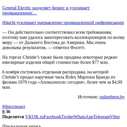
General Electric разделяет бизнес и усиливает
промышленное…
Hitachi усиливает направление промышленной цифровизации
— Он действительно соответствовал всем требованиям,
поэтому нам удалось заинтересовать коллекционеров по всему
миру — от Дальнего Востока до Америки. Мы очень
довольны результатом, — отметил Фосетт.
На торгах Christie’s также были проданы некоторые редкие
ювелирные изделия общей стоимостью более $77 млн.
6 ноября состоялась отдельная распродажа, на которой
Christie’s продал наручные часы Rolex Марлона Брандо из
фильма 1979 года «Апокалипсис сегодня», более чем за $4,99
млн.
Источник:
onlinebrest.by
#бриллиант
0
36
Поделится
VK
OK.ru
Facebook
Twitter
WhatsApp
Telegram
Viber
Предыдущая запись